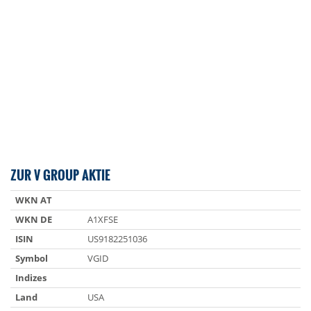
ZUR V GROUP AKTIE
WKN AT
WKN DE
A1XFSE
ISIN
US9182251036
Symbol
VGID
Indizes
Land
USA