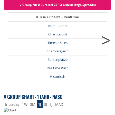
V Group für 0 Euro bei ZERO ordern (zzgl. Spreads)
Kurse + Charts + Realtime
Kurs + Chart
>
Chart (groß)
Times + Sales
Chartvergleich
Börsenplätze
Realtime Push
Historisch
V GROUP CHART - 1 JAHR - NASO
Intraday
1W
3M
1J
3J
5J
MAX