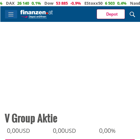
AX
26 140
0,1%
Dow
53 885
-0,9%
EStoxx50
6 503
0,4%
Nasdaq
Depot
V Group Aktie
0,00
0,00
0,00
USD
USD
%