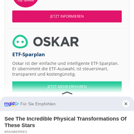
JETZT INFORMIEREN
ETF-Sparplan
Oskar ist der einfache und intelligente ETF-Sparplan.
Er übernimmt die ETF-Auswahl, ist steuersmart,
transparent und kostengünstig.
JETZT MEHR ERFAHREN
Für Sie Empfohlen
See The Incredible Physical Transformations Of
Aktien ATX
DAX
EuroStoxx 50
Dow Jones
NASDAQ 100
Nikkei 225
These Stars
S&P 500
BRAINBERRIES