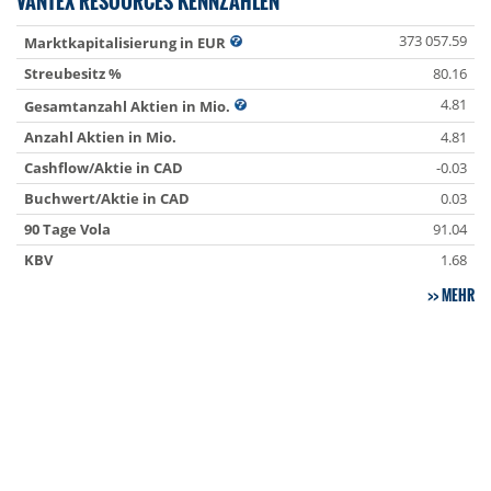
VANTEX RESOURCES KENNZAHLEN
373 057.59
Marktkapitalisierung in EUR
Streubesitz %
80.16
4.81
Gesamtanzahl Aktien in Mio.
Anzahl Aktien in Mio.
4.81
Cashflow/Aktie in CAD
-0.03
Buchwert/Aktie in CAD
0.03
90 Tage Vola
91.04
KBV
1.68
MEHR