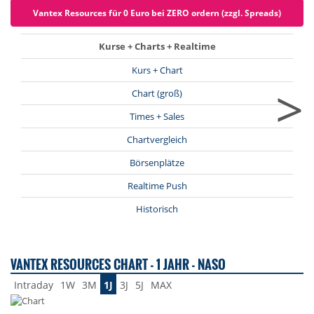
Vantex Resources für 0 Euro bei ZERO ordern (zzgl. Spreads)
Kurse + Charts + Realtime
Kurs + Chart
>
Chart (groß)
Times + Sales
Chartvergleich
Börsenplätze
Realtime Push
Historisch
VANTEX RESOURCES CHART - 1 JAHR - NASO
Intraday
1W
3M
1J
3J
5J
MAX