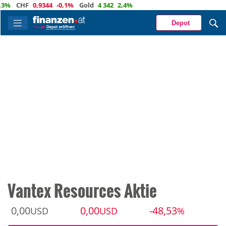
CHF
0,9344
-0,1%
Gold
4 342
2,4%
Depot
Vantex Resources Aktie
0,00
0,00
-48,53
USD
USD
%