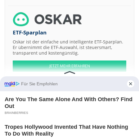
ETF-Sparplan
Oskar ist der einfache und intelligente ETF-Sparplan.
Er übernimmt die ETF-Auswahl, ist steuersmart,
transparent und kostengünstig.
JETZT MEHR ERFAHREN
Für Sie Empfohlen
Are You The Same Alone And With Others? Find
Aktien ATX
DAX
EuroStoxx 50
Dow Jones
NASDAQ 100
Nikkei 225
Out
S&P 500
BRAINBERRIES
Weitere Aktien:
PROGRIT
Veji Holdings
TopRight Nordic AB Cons of 4 Sh + 8 Wt
Tropes Hollywood Invented That Have Nothing
Canada Jetlines Operations
OLB Bank
To Do With Reality