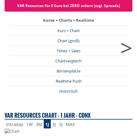
VAR Resources für 0 Euro bei ZERO ordern (zzgl. Spreads)
Kurse + Charts + Realtime
Kurs + Chart
>
Chart (groß)
Times + Sales
Chartvergleich
Börsenplätze
Realtime Push
Historisch
VAR RESOURCES CHART - 1 JAHR - CDNX
Intraday
1W
3M
1J
3J
5J
MAX