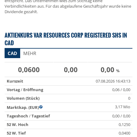
entspricht. Das Unternehmen wies zum Stichtag keine
Verbindlichkeiten aus. Für das abgelaufene Geschäftsjahr wurde keine
Dividende gezahlt.
AKTIENKURS VAR RESOURCES CORP REGISTERED SHS IN
CAD
CAD
MEHR
0,0600
0,00
0,00
%
Kurszeit
07.08.2026 16:43:13
Vortag
/
Eröffnung
0,06 / 0,00
Volumen (Stück)
0
3,17 Mio
Marktkap. (EUR)
Tageshoch
/
Tagestief
0,00 / 0,00
52 W. Hoch
0,1250
52 W. Tief
0,0400