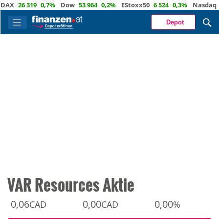
26 319
0,7%
Dow
53 964
0,2%
EStoxx50
6 524
0,3%
Nasdaq
29 6
Depot
VAR Resources Aktie
0,06
0,00
0,00
CAD
CAD
%