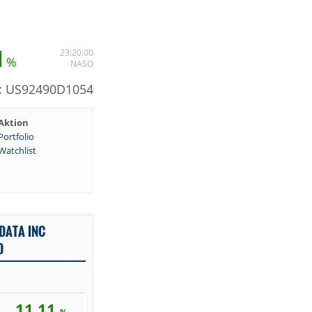
1
23:20:00
%
NASO
N: US92490D1054
Aktion
Portfolio
Watchlist
DATA INC
D
11,11