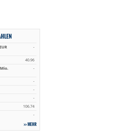
AHLEN
 EUR
-
40.96
Mio.
-
-
-
-
106.74
-
MEHR