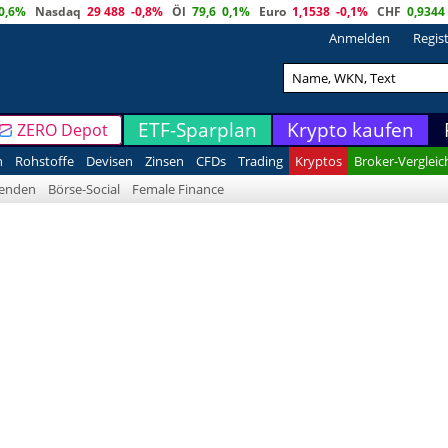
0,6%
Nasdaq
29 488
-0,8%
Öl
79,6
0,1%
Euro
1,1538
-0,1%
CHF
0,9344
Anmelden
Regis
ETF-Sparplan
Krypto kaufen
ZERO Depot
n
Rohstoffe
Devisen
Zinsen
CFDs
Trading
Kryptos
Broker-Vergleic
denden
Börse-Social
Female Finance