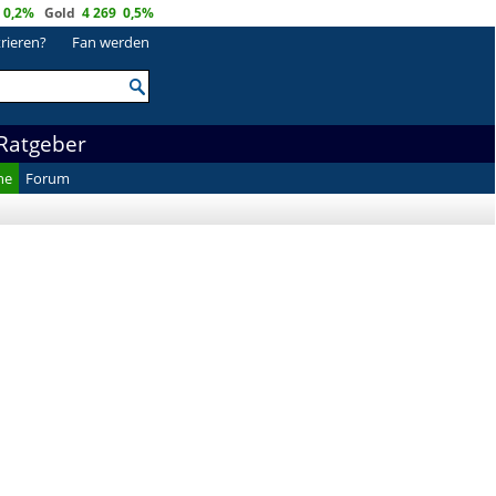
0,2%
Gold
4 269
0,5%
trieren?
Fan werden
Ratgeber
he
Forum