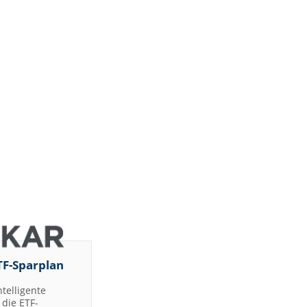
TF-Sparplan
ntelligente
die ETF-