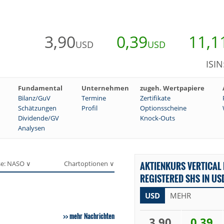
3,90
0,39
11,1
USD
USD
ISI
Fundamental
Unternehmen
zugeh. Wertpapiere
Bilanz/GuV
Termine
Zertifikate
Schätzungen
Profil
Optionsscheine
Dividende/GV
Knock-Outs
Analysen
se: NASO ∨
Chartoptionen ∨
AKTIENKURS VERTICAL 
REGISTERED SHS IN US
USD
MEHR
mehr Nachrichten
3,90
0,39