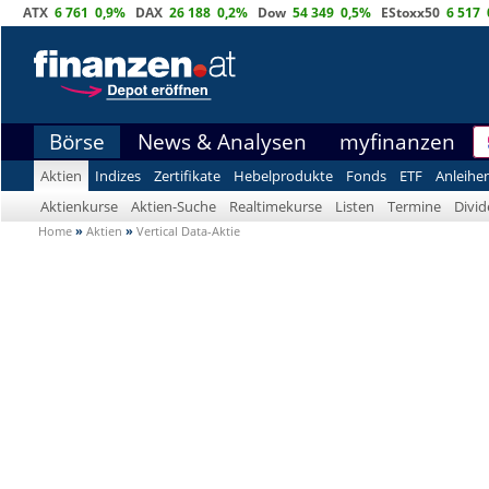
ATX
6 761
0,9%
DAX
26 188
0,2%
Dow
54 349
0,5%
EStoxx50
6 517
Börse
News & Analysen
myfinanzen
Aktien
Indizes
Zertifikate
Hebelprodukte
Fonds
ETF
Anleihe
Aktienkurse
Aktien-Suche
Realtimekurse
Listen
Termine
Divi
Home
»
Aktien
»
Vertical Data-Aktie