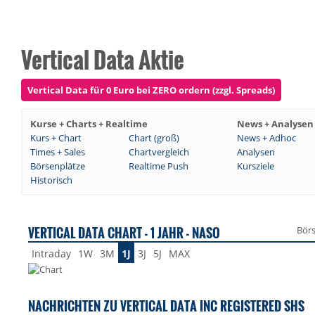
Vertical Data Aktie
Vertical Data für 0 Euro bei ZERO ordern (zzgl. Spreads)
Kurse + Charts + Realtime
News + Analysen
Kurs + Chart
Chart (groß)
News + Adhoc
Times + Sales
Chartvergleich
Analysen
Börsenplätze
Realtime Push
Kursziele
Historisch
VERTICAL DATA CHART - 1 JAHR - NASO
Bör
Intraday
1W
3M
1J
3J
5J
MAX
NACHRICHTEN ZU VERTICAL DATA INC REGISTERED SHS