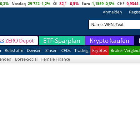
0,3%
Nasdaq
29 722
1,2%
Öl
82,1
-0,5%
Euro
1,1559
0,3%
CHF
0,9344
Anmelden
Regis
ETF-Sparplan
Krypto kaufen
ZERO Depot
n
Rohstoffe
Devisen
Zinsen
CFDs
Trading
Kryptos
Broker-Vergleic
denden
Börse-Social
Female Finance