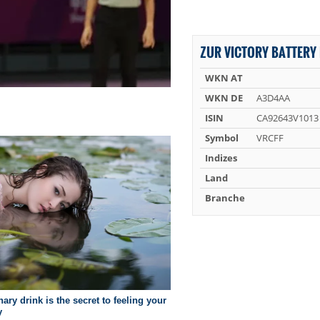
ZUR VICTORY BATTERY 
WKN AT
WKN DE
A3D4AA
ISIN
CA92643V1013
Symbol
VRCFF
Indizes
Land
Branche