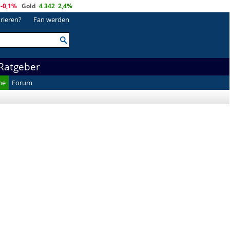
-0,1%
Gold
4 342
2,4%
trieren?
Fan werden
Ratgeber
he
Forum