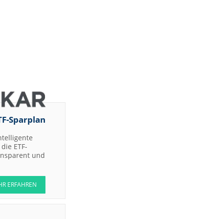
TF-Sparplan
ntelligente
die ETF-
ransparent und
HR ERFAHREN