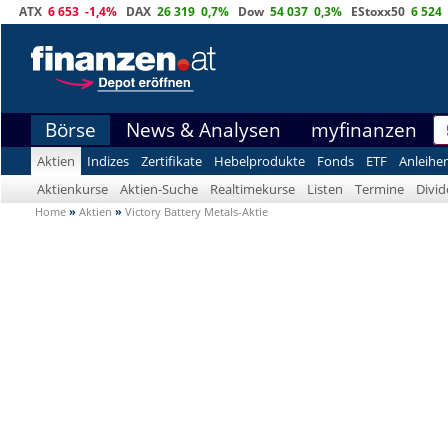
ATX
6 653
-1,4%
DAX
26 319
0,7%
Dow
54 037
0,3%
EStoxx50
6 524
Börse
News & Analysen
myfinanzen
Aktien
Indizes
Zertifikate
Hebelprodukte
Fonds
ETF
Anleihe
Aktienkurse
Aktien-Suche
Realtimekurse
Listen
Termine
Divi
Home
»
Aktien
»
Victory Battery Metals-Aktie