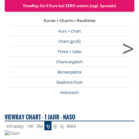
ViewRay für 0 Euro bei ZERO ordern (zzgl. Spreads)
Kurse + Charts + Realtime
Kurs + Chart
>
Chart (groß)
Times + Sales
Chartvergleich
Börsenplätze
Realtime Push
Historisch
VIEWRAY CHART - 1 JAHR - NASO
Intraday
1W
3M
1J
3J
5J
MAX