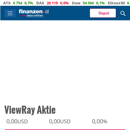
TX
6 754
0,7%
DAX
26 119
0,0%
Dow
54 394
0,1%
EStoxx50
6 510
Depot
ViewRay Aktie
0,00
0,00
0,00
USD
USD
%