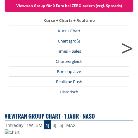
Viewtran Group für 0 Euro bei ZERO ordern (zzgl. Spreads)
Kurse + Charts + Realtime
Kurs + Chart
>
Chart (groß)
Times + Sales
Chartvergleich
Börsenplätze
Realtime Push
Historisch
VIEWTRAN GROUP CHART - 1 JAHR - NASO
Intraday
1W
3M
1J
3J
5J
MAX