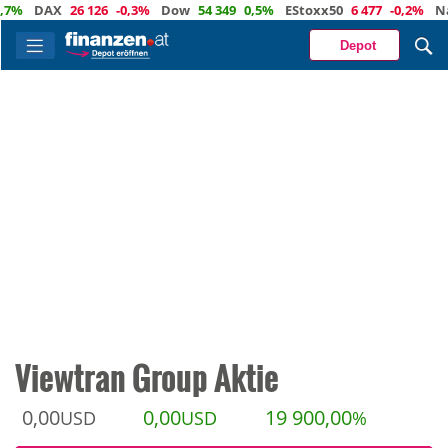
DAX
26 126
-0,3%
Dow
54 349
0,5%
EStoxx50
6 477
-0,2%
Nasda
Depot
Viewtran Group Aktie
0,00
0,00
19 900,00
USD
USD
%