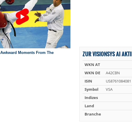
ZUR VISIONSYS AI AKTI
WKN AT
WKN DE
A42CBN
ISIN
US8761084081
Symbol
VSA
Indizes
Land
Branche