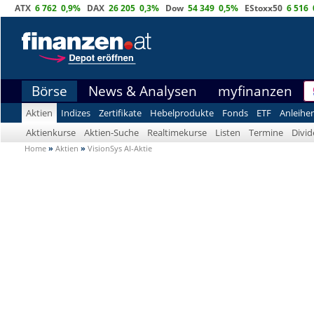
ATX
6 762
0,9%
DAX
26 205
0,3%
Dow
54 349
0,5%
EStoxx50
6 516
Börse
News & Analysen
myfinanzen
Aktien
Indizes
Zertifikate
Hebelprodukte
Fonds
ETF
Anleihe
Aktienkurse
Aktien-Suche
Realtimekurse
Listen
Termine
Divi
Home
»
Aktien
»
VisionSys AI-Aktie