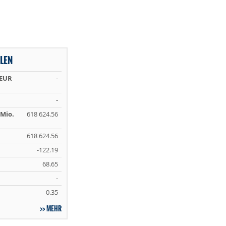
LEN
 EUR
-
-
Mio.
618 624.56
618 624.56
-122.19
68.65
-
0.35
MEHR