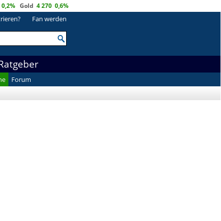
0,2%
Gold
4 270
0,6%
trieren?
Fan werden
Ratgeber
he
Forum