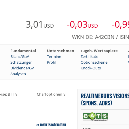
3,01
-0,03
-0,9
USD
USD
WKN DE: A42CBN / ISI
Fundamental
Unternehmen
zugeh. Wertpapiere
Bilanz/GuV
Termine
Zertifikate
Schätzungen
Profil
Optionsscheine
Dividende/GV
Knock-Outs
Analysen
rse: BTT ∨
Chartoptionen ∨
REALTIMEKURS VISIONS
(SPONS. ADRS)
mehr Nachrichten