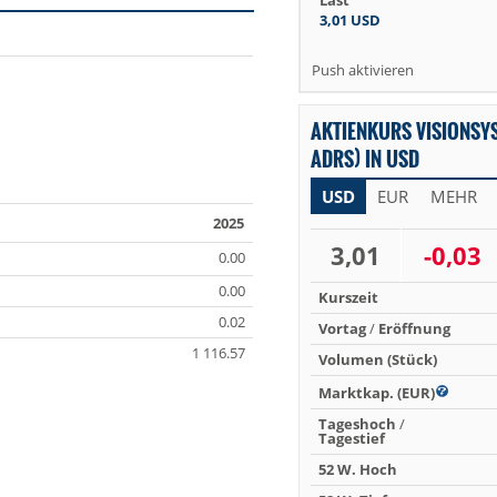
Last
3,01
USD
Push aktivieren
AKTIENKURS VISIONSYS
ADRS) IN USD
USD
EUR
MEHR
2025
3,01
-0,03
0.00
0.00
Kurszeit
0.02
Vortag
/
Eröffnung
1 116.57
Volumen (Stück)
Marktkap. (EUR)
Tageshoch
/
Tagestief
52 W. Hoch