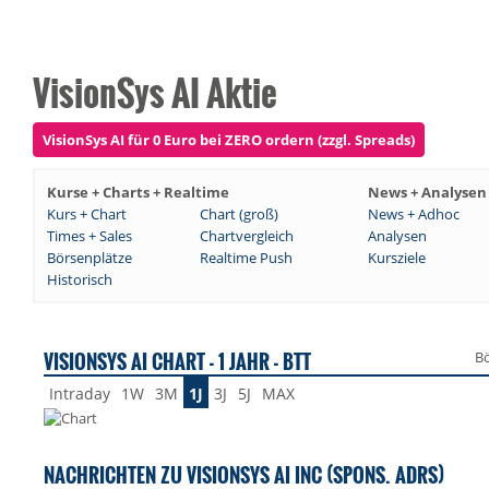
VisionSys AI Aktie
VisionSys AI für 0 Euro bei ZERO ordern (zzgl. Spreads)
Kurse + Charts + Realtime
News + Analysen
Kurs + Chart
Chart (groß)
News + Adhoc
Times + Sales
Chartvergleich
Analysen
Börsenplätze
Realtime Push
Kursziele
Historisch
VISIONSYS AI CHART - 1 JAHR - BTT
Bö
Intraday
1W
3M
1J
3J
5J
MAX
NACHRICHTEN ZU VISIONSYS AI INC (SPONS. ADRS)