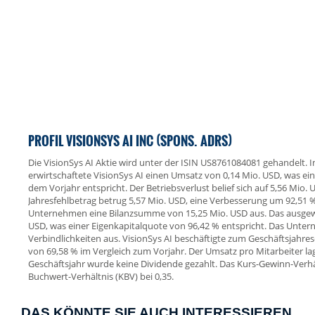
PROFIL VISIONSYS AI INC (SPONS. ADRS)
Die VisionSys AI Aktie wird unter der ISIN US8761084081 gehandelt.
erwirtschaftete VisionSys AI einen Umsatz von 0,14 Mio. USD, was 
dem Vorjahr entspricht. Der Betriebsverlust belief sich auf 5,56 Mio.
Jahresfehlbetrag betrug 5,57 Mio. USD, eine Verbesserung um 92,51 %
Unternehmen eine Bilanzsumme von 15,25 Mio. USD aus. Das ausgewi
USD, was einer Eigenkapitalquote von 96,42 % entspricht. Das Unte
Verbindlichkeiten aus. VisionSys AI beschäftigte zum Geschäftsjahres
von 69,58 % im Vergleich zum Vorjahr. Der Umsatz pro Mitarbeiter la
Geschäftsjahr wurde keine Dividende gezahlt. Das Kurs-Gewinn-Verhält
Buchwert-Verhältnis (KBV) bei 0,35.