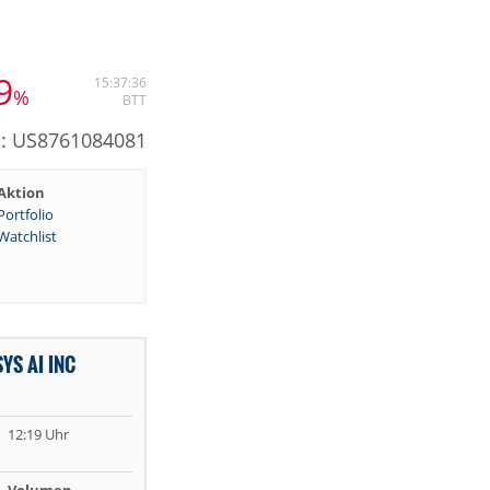
9
15:37:36
%
BTT
N: US8761084081
Aktion
Portfolio
Watchlist
YS AI INC
12:19 Uhr