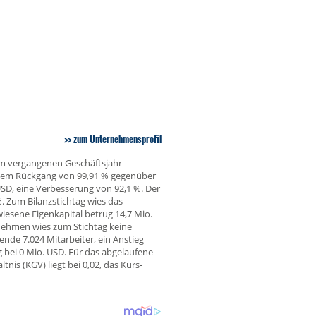
zum Unternehmensprofil
 Im vergangenen Geschäftsjahr
einem Rückgang von 99,91 % gegenüber
 USD, eine Verbesserung von 92,1 %. Der
. Zum Bilanzstichtag wies das
esene Eigenkapital betrug 14,7 Mio.
rnehmen wies zum Stichtag keine
ende 7.024 Mitarbeiter, ein Anstieg
g bei 0 Mio. USD. Für das abgelaufene
nis (KGV) liegt bei 0,02, das Kurs-