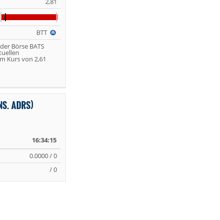
2,81
BTT
 der Börse BATS
tuellen
m Kurs von 2,61
NS. ADRS)
16:34:15
0.0000 / 0
/ 0