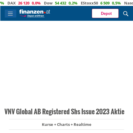
DAX
26 120
0,0%
Dow
54 432
0,2%
EStoxx50
6 509
0,5%
Nasdaq
Depot
VNV Global AB Registered Shs Issue 2023 Aktie
Kurse + Charts + Realtime