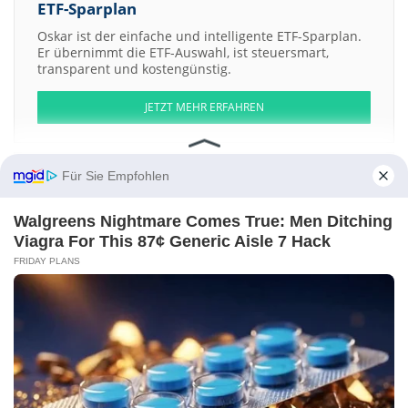
ETF-Sparplan
Oskar ist der einfache und intelligente ETF-Sparplan.
Er übernimmt die ETF-Auswahl, ist steuersmart,
transparent und kostengünstig.
JETZT MEHR ERFAHREN
Für Sie Empfohlen
Aktien ATX
DAX
EuroStoxx 50
Dow Jones
NASDAQ 100
Nikkei 225
Walgreens Nightmare Comes True: Men Ditching
S&P 500
Viagra For This 87¢ Generic Aisle 7 Hack
FRIDAY PLANS
Weitere Aktien:
United Overseas Insurance LtdShs
OceanaGold CorpShs CHESS
Depositary Interest
China WindPower Group LtdShs
Hugo Boss vz.
Alberta Oilsands
Kontakt
-
Impressum
-
Werbung
-
Barrierefreiheit
Sitemap
-
Datenschutz
-
Disclaimer
-
AGB
-
Privatsphäre-Einstellungen