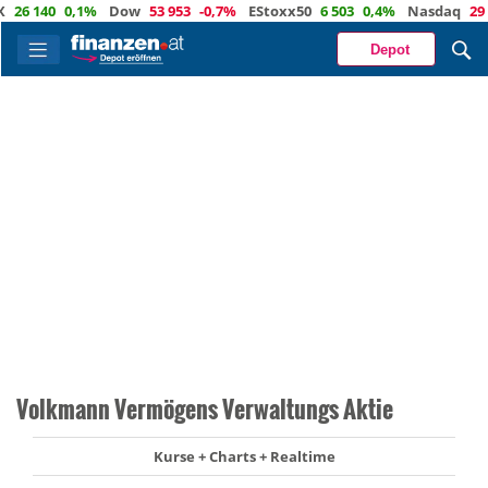
 140
0,1%
Dow
53 953
-0,7%
EStoxx50
6 503
0,4%
Nasdaq
29 446
Depot
Volkmann Vermögens Verwaltungs Aktie
Kurse + Charts + Realtime