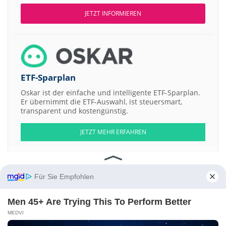
JETZT INFORMIEREN
ETF-Sparplan
Oskar ist der einfache und intelligente ETF-Sparplan.
Er übernimmt die ETF-Auswahl, ist steuersmart,
transparent und kostengünstig.
JETZT MEHR ERFAHREN
Für Sie Empfohlen
Aktien ATX
DAX
EuroStoxx 50
Dow Jones
NASDAQ 100
Nikkei 225
Men 45+ Are Trying This To Perform Better
S&P 500
MEDVI
Weitere Aktien: