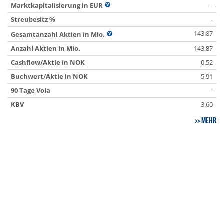
-
Marktkapitalisierung in EUR
Streubesitz %
-
143.87
Gesamtanzahl Aktien in Mio.
Anzahl Aktien in Mio.
143.87
Cashflow/Aktie in NOK
0.52
Buchwert/Aktie in NOK
5.91
90 Tage Vola
-
KBV
3.60
MEHR