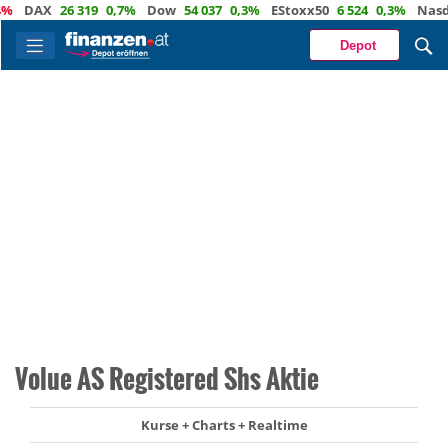
DAX
26 319
0,7%
Dow
54 037
0,3%
EStoxx50
6 524
0,3%
Nasdaq
Depot
Volue AS Registered Shs Aktie
Kurse + Charts + Realtime