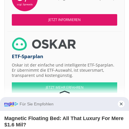
JETZT INFORMIEREN
ETF-Sparplan
Oskar ist der einfache und intelligente ETF-Sparplan.
Er übernimmt die ETF-Auswahl, ist steuersmart,
transparent und kostengünstig.
JETZT MEHR ERFAHREN
Für Sie Empfohlen
Magnetic Floating Bed: All That Luxury For Mere
Aktien ATX
DAX
EuroStoxx 50
Dow Jones
NASDAQ 100
Nikkei 225
$1.6 Mil?
S&P 500