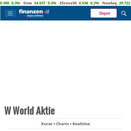
98
0,3%
Dow
54 037
0,3%
EStoxx50
6 538
0,2%
Nasdaq
29 722
1,
Depot
W World Aktie
Kurse + Charts + Realtime