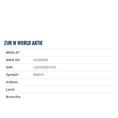
ZUR W WORLD AKTIE
WKN AT
WKN DE
A2QEMM
ISIN
US92942B1035
Symbol
WWHC
Indizes
Land
Branche