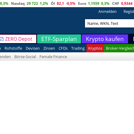
0,3%
Nasdaq
29 722
1,2%
Öl
82,1
-0,5%
Euro
1,1559
0,3%
CHF
0,9344
Anmelden
Regis
ETF-Sparplan
Krypto kaufen
ZERO Depot
n
Rohstoffe
Devisen
Zinsen
CFDs
Trading
Kryptos
Broker-Vergleic
denden
Börse-Social
Female Finance