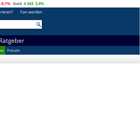
-0,1%
Gold
4 342
2,4%
trieren?
Fan werden
Ratgeber
he
Forum