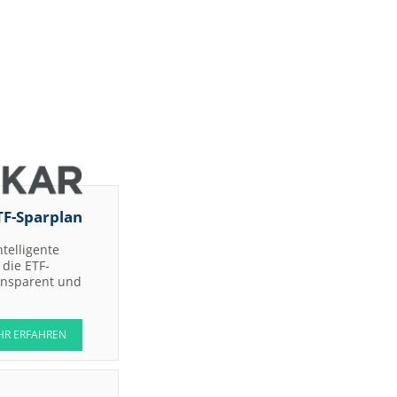
TF-Sparplan
ntelligente
die ETF-
ransparent und
HR ERFAHREN