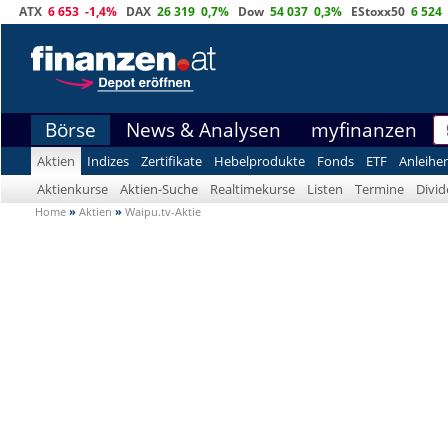
ATX
6 653
-1,4%
DAX
26 319
0,7%
Dow
54 037
0,3%
EStoxx50
6 524
Börse
News & Analysen
myfinanzen
Aktien
Indizes
Zertifikate
Hebelprodukte
Fonds
ETF
Anleihe
Aktienkurse
Aktien-Suche
Realtimekurse
Listen
Termine
Divi
Home
»
Aktien
»
Waipu.tv-Aktie