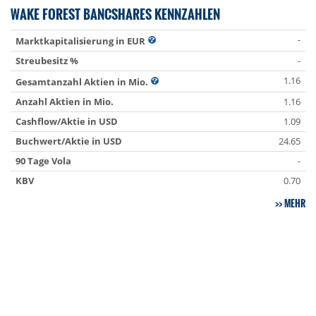
WAKE FOREST BANCSHARES KENNZAHLEN
-
Marktkapitalisierung in EUR
Streubesitz %
-
1.16
Gesamtanzahl Aktien in Mio.
Anzahl Aktien in Mio.
1.16
Cashflow/Aktie in USD
1.09
Buchwert/Aktie in USD
24.65
90 Tage Vola
-
KBV
0.70
MEHR