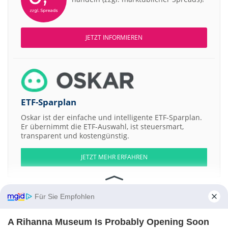
JETZT INFORMIEREN
ETF-Sparplan
Oskar ist der einfache und intelligente ETF-Sparplan.
Er übernimmt die ETF-Auswahl, ist steuersmart,
transparent und kostengünstig.
JETZT MEHR ERFAHREN
Für Sie Empfohlen
Aktien ATX
DAX
EuroStoxx 50
Dow Jones
NASDAQ 100
Nikkei 225
A Rihanna Museum Is Probably Opening Soon
S&P 500