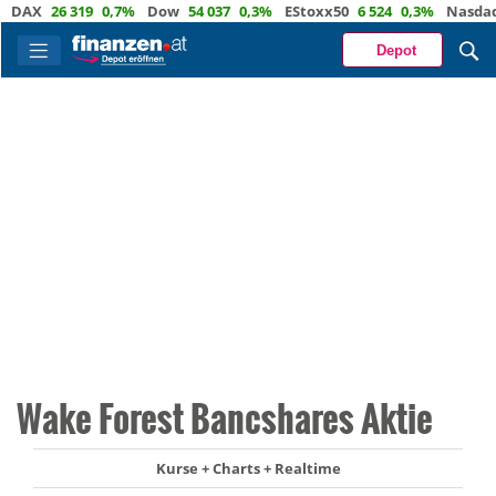
AX
26 319
0,7%
Dow
54 037
0,3%
EStoxx50
6 524
0,3%
Nasdaq
29
Depot
Wake Forest Bancshares Aktie
Kurse + Charts + Realtime