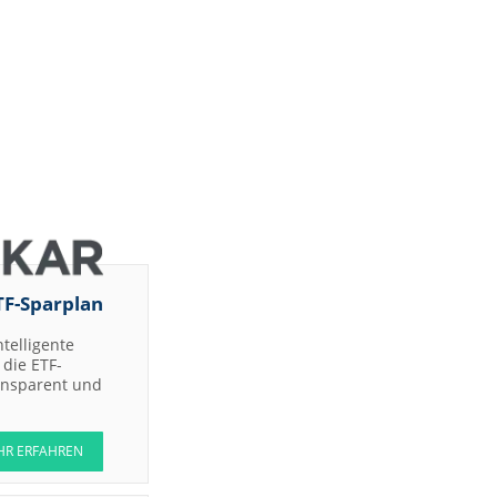
TF-Sparplan
ntelligente
die ETF-
ransparent und
HR ERFAHREN