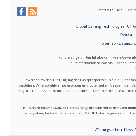
Aktien ATX
DAX
EuroSt
Global Gaming Technologies
GT A
Kontakt
-
Sitemap
-
Datenschu
Für die aufgeführten Inhalte kann keine Gewährl
Kursinformationen von SIX Financial Inf
*Werbehinweise: Die Billigung des Basisprospekts durch die Bundesans
verstehen. Wir empfehlen Interessenten und potenziellen Anlegern den Bas
möglichst umfassend zu informieren, insbesondere über die potenziellen Ri
5
Hinweis zu Plus500:
80% der Kleinanlegerkonten verlieren Geld bei
einzugehen, Ihr Geld zu verlieren. Plus500UK Ltd ist zugelassen und r
Währungsrechner
News