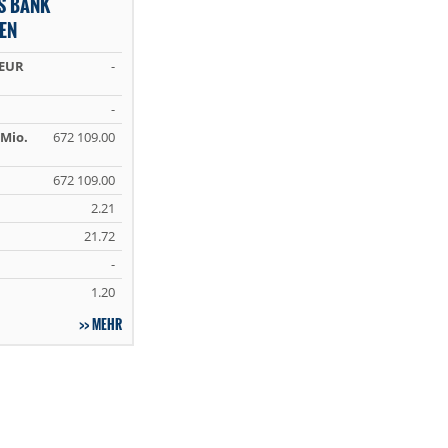
S BANK
EN
 EUR
-
-
Mio.
672 109.00
672 109.00
2.21
21.72
-
1.20
MEHR