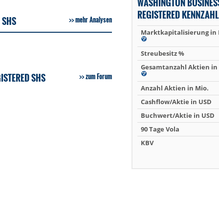
WASHINGTON BUSINES
REGISTERED KENNZAHL
 SHS
mehr Analysen
Marktkapitalisierung in
Streubesitz %
Gesamtanzahl Aktien in 
ISTERED SHS
zum Forum
Anzahl Aktien in Mio.
Cashflow/Aktie in USD
Buchwert/Aktie in USD
90 Tage Vola
KBV