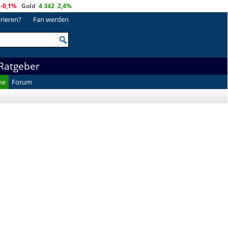
-0,1%
Gold
4 342
2,4%
trieren?
Fan werden
Ratgeber
he
Forum