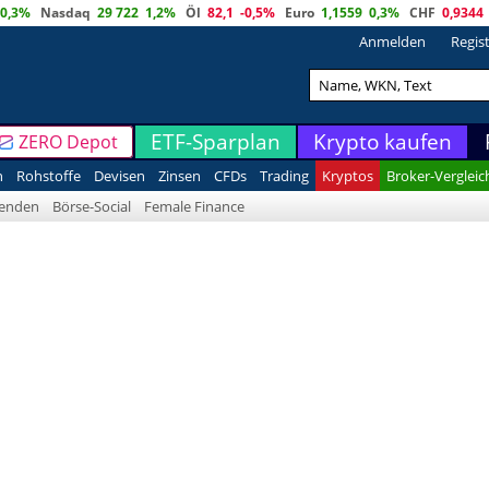
0,3%
Nasdaq
29 722
1,2%
Öl
82,1
-0,5%
Euro
1,1559
0,3%
CHF
0,9344
Anmelden
Regis
ETF-Sparplan
Krypto kaufen
ZERO Depot
n
Rohstoffe
Devisen
Zinsen
CFDs
Trading
Kryptos
Broker-Vergleic
denden
Börse-Social
Female Finance