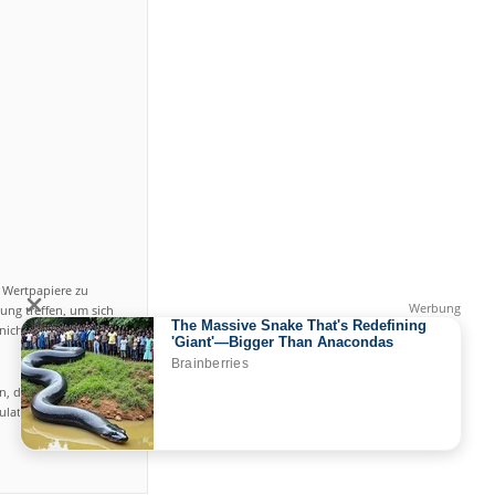
n Wertpapiere zu
ung treffen, um sich
icht einfach ist und
en, das hohe Risiko
gulated by CySEC