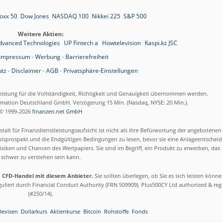
oxx 50
Dow Jones
NASDAQ 100
Nikkei 225
S&P 500
Weitere Aktien:
dvanced Technologies
UP Fintech a
Howtelevision
Kaspi.kz JSC
Impressum
-
Werbung
-
Barrierefreiheit
tz
-
Disclaimer
-
AGB
-
Privatsphäre-Einstellungen
eistung für die Vollständigkeit, Richtigkeit und Genauigkeit übernommen werden.
ormation Deutschland GmbH. Verzögerung 15 Min. (Nasdaq, NYSE: 20 Min.).
© 1999-2026
finanzen.net GmbH
talt für Finanzdienstleistungsaufsicht ist nicht als ihre Befürwortung der angebotene
isprospekt und die Endgültigen Bedingungen zu lesen, bevor sie eine Anlageentscheid
siken und Chancen des Wertpapiers. Sie sind im Begriff, ein Produkt zu erwerben, das n
schwer zu verstehen sein kann.
m CFD-Handel mit diesem Anbieter.
Sie sollten überlegen, ob Sie es sich leisten könn
eguliert durch Financial Conduct Authority (FRN 509909). Plus500CY Ltd authorized & re
(#250/14).
Devisen
Dollarkurs
Aktienkurse
Bitcoin
Rohstoffe
Fonds