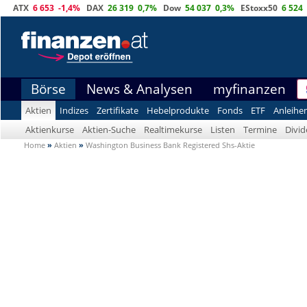
ATX
6 653
-1,4%
DAX
26 319
0,7%
Dow
54 037
0,3%
EStoxx50
6 524
Börse
News & Analysen
myfinanzen
Aktien
Indizes
Zertifikate
Hebelprodukte
Fonds
ETF
Anleihe
Aktienkurse
Aktien-Suche
Realtimekurse
Listen
Termine
Divi
Home
»
Aktien
»
Washington Business Bank Registered Shs-Aktie