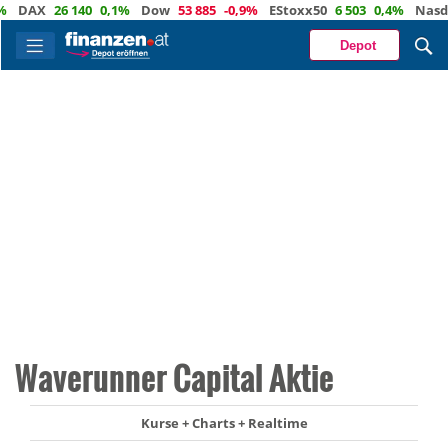
DAX
26 140
0,1%
Dow
53 885
-0,9%
EStoxx50
6 503
0,4%
Nasdaq
Depot
Waverunner Capital Aktie
Kurse + Charts + Realtime