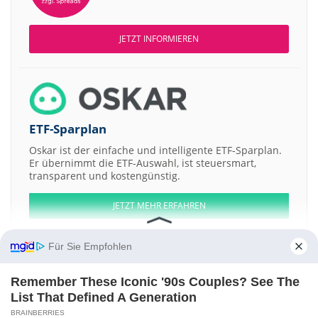
JETZT INFORMIEREN
ETF-Sparplan
Oskar ist der einfache und intelligente ETF-Sparplan.
Er übernimmt die ETF-Auswahl, ist steuersmart,
transparent und kostengünstig.
JETZT MEHR ERFAHREN
Für Sie Empfohlen
Remember These Iconic '90s Couples? See The
Aktien ATX
DAX
EuroStoxx 50
Dow Jones
NASDAQ 100
Nikkei 225
List That Defined A Generation
S&P 500
BRAINBERRIES