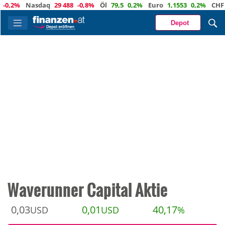
%
Nasdaq
29 488
-0,8%
Öl
79,5
0,2%
Euro
1,1553
0,2%
CHF
0,93
Depot
Waverunner Capital Aktie
0,03
0,01
40,17
USD
USD
%