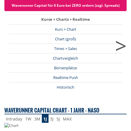
Waverunner Capital für 0 Euro bei ZERO ordern (zzgl. Spreads)
Kurse + Charts + Realtime
Kurs + Chart
>
Chart (groß)
Times + Sales
Chartvergleich
Börsenplätze
Realtime Push
Historisch
WAVERUNNER CAPITAL CHART - 1 JAHR - NASO
Intraday
1W
3M
1J
3J
5J
MAX