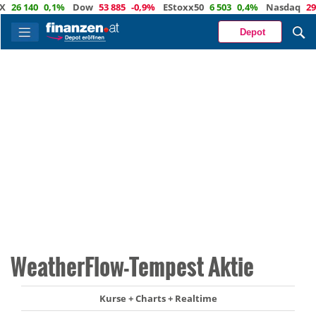
6 140
0,1%
Dow
53 885
-0,9%
EStoxx50
6 503
0,4%
Nasdaq
29 373
Depot
WeatherFlow-Tempest Aktie
Kurse + Charts + Realtime