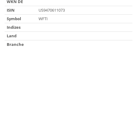
WKN DE
ISIN
US9470611073
Symbol
WFTI
Indizes
Land
Branche