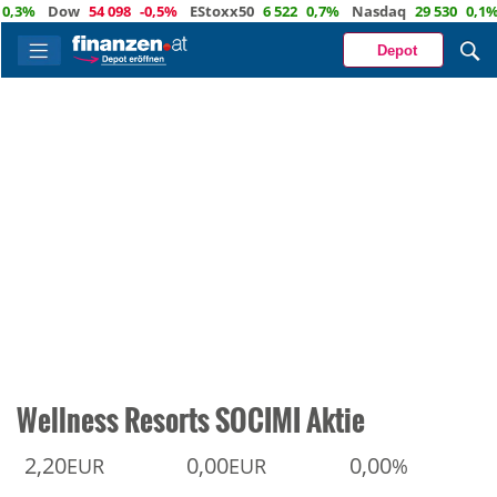
%
Dow
54 098
-0,5%
EStoxx50
6 522
0,7%
Nasdaq
29 530
0,1%
Öl
Depot
Wellness Resorts SOCIMI Aktie
2,20
0,00
0,00
EUR
EUR
%