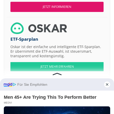
JETZT INFORMIEREN
ETF-Sparplan
Oskar ist der einfache und intelligente ETF-Sparplan.
Er übernimmt die ETF-Auswahl, ist steuersmart,
transparent und kostengünstig.
JETZT MEHR ERFAHREN
Für Sie Empfohlen
Men 45+ Are Trying This To Perform Better
Aktien ATX
DAX
EuroStoxx 50
Dow Jones
NASDAQ 100
Nikkei 225
S&P 500
MEDVI
Weitere Aktien: