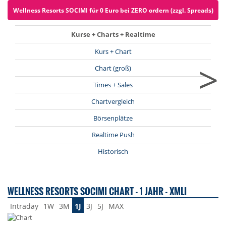
Wellness Resorts SOCIMI für 0 Euro bei ZERO ordern (zzgl. Spreads)
Kurse + Charts + Realtime
Kurs + Chart
>
Chart (groß)
Times + Sales
Chartvergleich
Börsenplätze
Realtime Push
Historisch
WELLNESS RESORTS SOCIMI CHART - 1 JAHR - XMLI
Intraday
1W
3M
1J
3J
5J
MAX