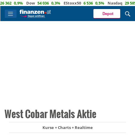
362
0,9%
Dow
54 036
0,3%
EStoxx50
6 536
0,5%
Nasdaq
29 585
0
Depot
West Cobar Metals Aktie
Kurse + Charts + Realtime