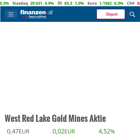
%
Nasdaq
29 631
0,9%
Öl
83,3
1,0%
Euro
1,1562
0,3%
CHF
0,933
Depot
West Red Lake Gold Mines Aktie
0,47
0,02
4,52
EUR
EUR
%