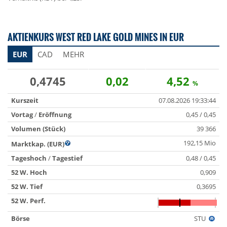
AKTIENKURS WEST RED LAKE GOLD MINES IN EUR
EUR
CAD
MEHR
0,4745
0,02
4,52
%
Kurszeit
07.08.2026 19:33:44
Vortag
/
Eröffnung
0,45 / 0,45
Volumen (Stück)
39 366
192,15 Mio
Marktkap. (EUR)
Tageshoch
/
Tagestief
0,48 / 0,45
52 W. Hoch
0,909
52 W. Tief
0,3695
52 W. Perf.
Börse
STU