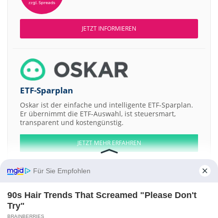
JETZT INFORMIEREN
ETF-Sparplan
Oskar ist der einfache und intelligente ETF-Sparplan.
Er übernimmt die ETF-Auswahl, ist steuersmart,
transparent und kostengünstig.
JETZT MEHR ERFAHREN
Für Sie Empfohlen
90s Hair Trends That Screamed "Please Don't
Aktien ATX
DAX
EuroStoxx 50
Dow Jones
NASDAQ 100
Nikkei 225
Try"
S&P 500
BRAINBERRIES