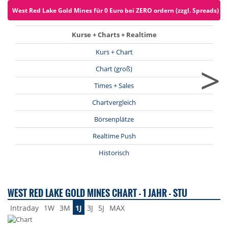
West Red Lake Gold Mines für 0 Euro bei ZERO ordern (zzgl. Spreads)
Kurse + Charts + Realtime
Kurs + Chart
>
Chart (groß)
Times + Sales
Chartvergleich
Börsenplätze
Realtime Push
Historisch
WEST RED LAKE GOLD MINES CHART - 1 JAHR - STU
Intraday
1W
3M
1J
3J
5J
MAX