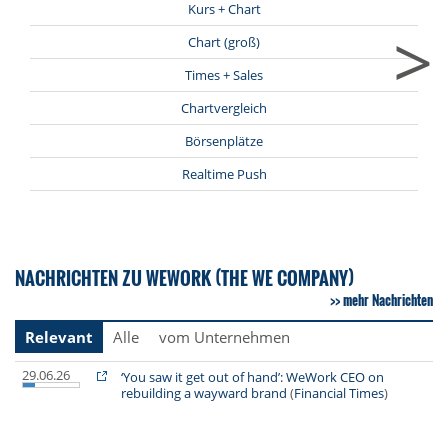
Kurs + Chart
>
Chart (groß)
Times + Sales
Chartvergleich
Börsenplätze
Realtime Push
NACHRICHTEN ZU WEWORK (THE WE COMPANY)
mehr Nachrichten
Relevant
Alle
vom Unternehmen
29.06.26
‘You saw it get out of hand’: WeWork CEO on
rebuilding a wayward brand
(
Financial Times
)