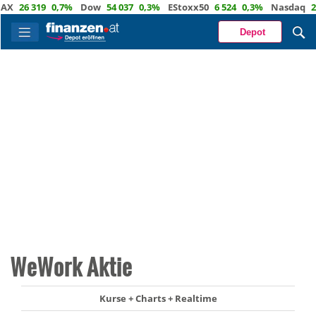
26 319
0,7%
Dow
54 037
0,3%
EStoxx50
6 524
0,3%
Nasdaq
29 7
Depot
WeWork Aktie
Kurse + Charts + Realtime