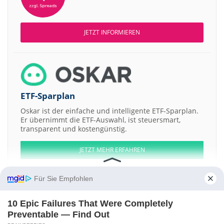
JETZT INFORMIEREN
ETF-Sparplan
Oskar ist der einfache und intelligente ETF-Sparplan.
Er übernimmt die ETF-Auswahl, ist steuersmart,
transparent und kostengünstig.
JETZT MEHR ERFAHREN
Für Sie Empfohlen
10 Epic Failures That Were Completely
Aktien ATX
DAX
EuroStoxx 50
Dow Jones
NASDAQ 100
Nikkei 225
Preventable — Find Out
S&P 500