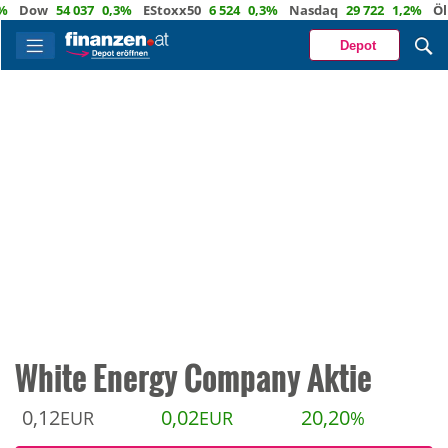
ow
54 037
0,3%
EStoxx50
6 524
0,3%
Nasdaq
29 722
1,2%
Öl
82,
Depot
White Energy Company Aktie
0,12
0,02
20,20
EUR
EUR
%