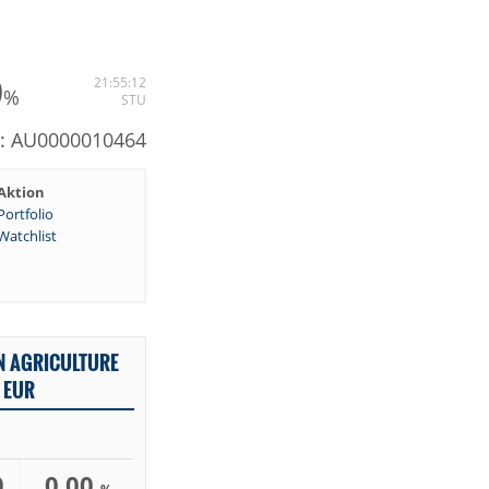
0
21:55:12
%
STU
N: AU0000010464
Aktion
Portfolio
Watchlist
N AGRICULTURE
 EUR
0
0,00