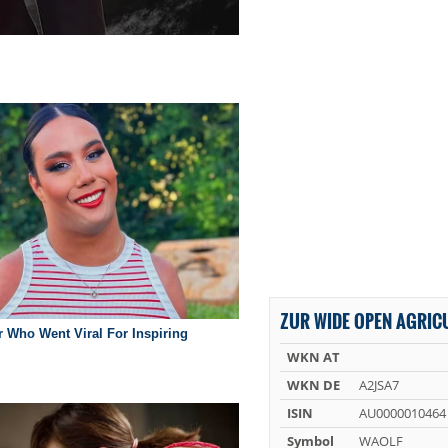
ZUR WIDE OPEN AGRIC
WKN AT
WKN DE
A2JSA7
ISIN
AU0000010464
Symbol
WAOLF