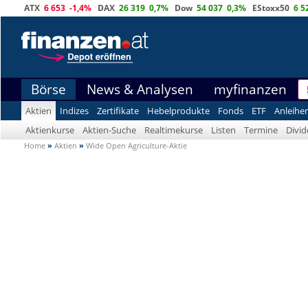
ATX
6 653
-1,4%
DAX
26 319
0,7%
Dow
54 037
0,3%
EStoxx50
6 5
Börse
News & Analysen
myfinanzen
Aktien
Indizes
Zertifikate
Hebelprodukte
Fonds
ETF
Anleihe
Aktienkurse
Aktien-Suche
Realtimekurse
Listen
Termine
Divi
Home
»
Aktien
»
Wide Open Agriculture-Aktie