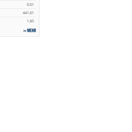
0.01
441.61
1.85
MEHR