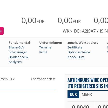
0,00
0,00
0,0
EUR
EUR
WKN DE: A2JSA7 / ISI
)
Fundamental
Unternehmen
zugeh. Wertpapiere
Bilanz/GuV
Termine
Zertifikate
Schätzungen
Profil
Optionsscheine
Dividende/GV
Knock-Outs
Analysen
rse: STU ∨
Chartoptionen ∨
AKTIENKURS WIDE OPE
LTD REGISTERED SHS IN
EUR
MEHR
0,0040
0,0