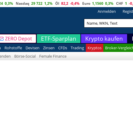
24
0,3%
Nasdaq
29 722
1,2%
Öl
82,2
-0,4%
Euro
1,1560
0,3%
CHF
1
-0
Anmelden
Regis
ETF-Sparplan
Krypto kaufen
ZERO Depot
n
Rohstoffe
Devisen
Zinsen
CFDs
Trading
Kryptos
Broker-Vergleic
denden
Börse-Social
Female Finance