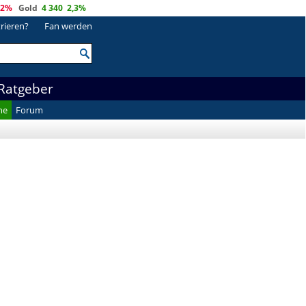
,2%
Gold
4 340
2,3%
trieren?
Fan werden
Ratgeber
he
Forum