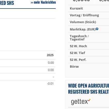
RED SHS
mehr Nachrichten
Kurszeit
Vortag
/
Eröffnung
Volumen (Stück)
Marktkap. (EUR)
Tageshoch
/
Tagestief
52 W. Hoch
52 W. Tief
2025
52 W. Perf.
0.00
Börse
0.00
-
-0.01
WIDE OPEN AGRICULTUR
REGISTERED SHS REAL