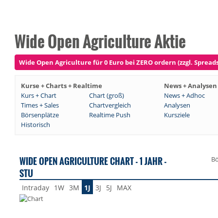
Wide Open Agriculture Aktie
Wide Open Agriculture für 0 Euro bei ZERO ordern (zzgl. Spreads
Kurse + Charts + Realtime
News + Analysen
Kurs + Chart
Chart (groß)
News + Adhoc
Times + Sales
Chartvergleich
Analysen
Börsenplätze
Realtime Push
Kursziele
Historisch
WIDE OPEN AGRICULTURE CHART - 1 JAHR -
Bö
STU
Intraday
1W
3M
1J
3J
5J
MAX