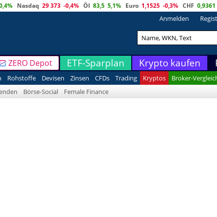
0,4%
Nasdaq
29 373
-0,4%
Öl
83,5
5,1%
Euro
1,1525
-0,3%
CHF
0,9361
Anmelden
Regis
ETF-Sparplan
Krypto kaufen
ZERO Depot
n
Rohstoffe
Devisen
Zinsen
CFDs
Trading
Kryptos
Broker-Vergleic
denden
Börse-Social
Female Finance