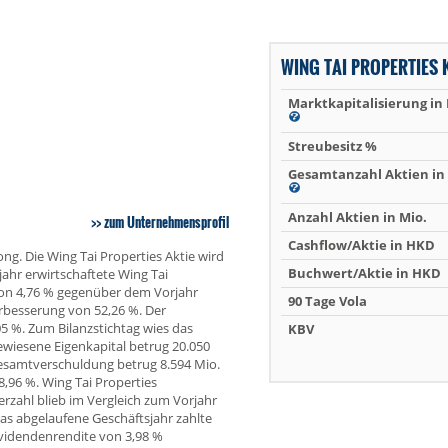
WING TAI PROPERTIES
Marktkapitalisierung in
Streubesitz %
Gesamtanzahl Aktien in 
Anzahl Aktien in Mio.
zum Unternehmensprofil
Cashflow/Aktie in HKD
ng. Die Wing Tai Properties Aktie wird
Buchwert/Aktie in HKD
hr erwirtschaftete Wing Tai
von 4,76 % gegenüber dem Vorjahr
90 Tage Vola
Verbesserung von 52,26 %. Der
5 %. Zum Bilanzstichtag wies das
KBV
iesene Eigenkapital betrug 20.050
Gesamtverschuldung betrug 8.594 Mio.
,96 %. Wing Tai Properties
erzahl blieb im Vergleich zum Vorjahr
das abgelaufene Geschäftsjahr zahlte
ividendenrendite von 3,98 %