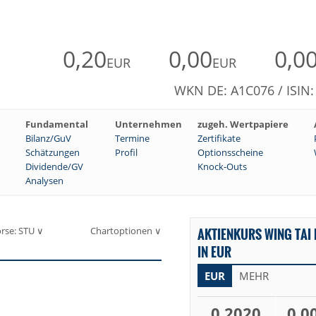
0,20
0,00
0,0
EUR
EUR
WKN DE: A1C076 / ISIN
Fundamental
Unternehmen
zugeh. Wertpapiere
Bilanz/GuV
Termine
Zertifikate
Schätzungen
Profil
Optionsscheine
Dividende/GV
Knock-Outs
Analysen
rse: STU ∨
Chartoptionen ∨
AKTIENKURS WING TAI 
IN EUR
EUR
MEHR
0,2020
0,0