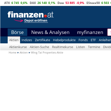
ATX
6 745
0,6%
DAX
26 140
0,1%
Dow
53 885
-0,9%
EStoxx50
6 503
Börse
News & Analysen
myfinanzen
Aktien
Indizes
Zertifikate
Hebelprodukte
Fonds
ETF
Anleihe
Aktienkurse
Aktien-Suche
Realtimekurse
Listen
Termine
Divi
Home
»
Aktien
»
Wing Tai Properties-Aktie