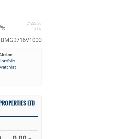
0
21:55:50
%
STU
: BMG9716V1000
Aktion
Portfolio
Watchlist
PROPERTIES LTD
0
0,00