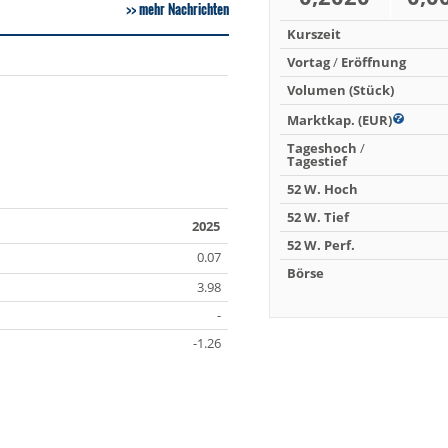
mehr Nachrichten
Kurszeit
Vortag
/
Eröffnung
Volumen (Stück)
Marktkap. (EUR)
Tageshoch
/
Tagestief
52 W. Hoch
52 W. Tief
2025
52 W. Perf.
0.07
Börse
3.98
-
-1.26