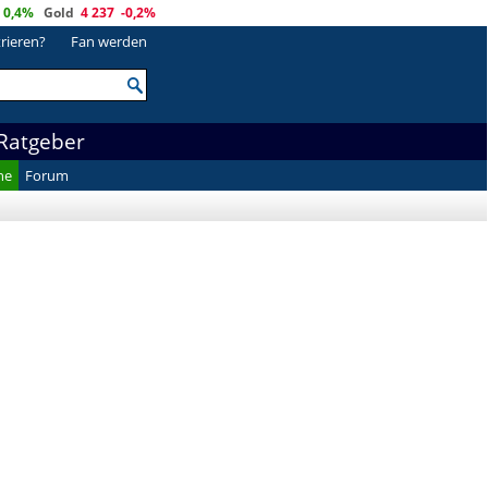
0,4%
Gold
4 237
-0,2%
trieren?
Fan werden
Ratgeber
he
Forum