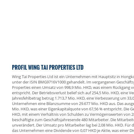
PROFIL WING TAI PROPERTIES LTD
Wing Tai Properties Ltd ist ein Unternehmen mit Hauptsitz in Hongko
unter der ISIN BMG9716V1000 gehandelt. Im vergangenen Geschäftsja
Properties einen Umsatz von 998,9 Mio. HKD, was einem Rückgang 
entspricht. Der Betriebsverlust belief sich auf 254,5 Mio. HKD, eine 
Jahresfehlbetrag betrug 1.713,7 Mio. HKD, eine Verbesserung um 33,0
Unternehmen eine Bilanzsumme von 29.677 Mio. HKD aus. Das ausgew
Mio. HKD, was einer Eigenkapitalquote von 67,56 % entspricht. Die 
HKD, mit einem Verhältnis von Schulden zu Vermögenswerten von 28
beschäftigte zum Geschäftsjahresende 480 Mitarbeiter. Die Mitarbeit
unverändert. Der Umsatz pro Mitarbeiter lag bei 2,08 Mio. HKD. Für 
das Unternehmen eine Dividende von 0,07 HKD je Aktie, was einer D