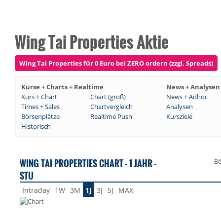
Wing Tai Properties Aktie
Wing Tai Properties für 0 Euro bei ZERO ordern (zzgl. Spreads)
Kurse + Charts + Realtime
News + Analysen
Kurs + Chart
Chart (groß)
News + Adhoc
Times + Sales
Chartvergleich
Analysen
Börsenplätze
Realtime Push
Kursziele
Historisch
WING TAI PROPERTIES CHART - 1 JAHR -
Bö
STU
Intraday
1W
3M
1J
3J
5J
MAX