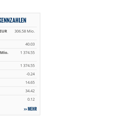
 KENNZAHLEN
 EUR
306.58 Mio.
40.03
Mio.
1 374.55
1 374.55
-0.24
14.65
34.42
0.12
MEHR