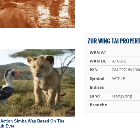
ZUR WING TAI PROPERT
WKN AT
WKN DE
A1C076
ISIN
BMG9716V100
Symbol
WTPLF
Indizes
Land
Hongkong
Branche