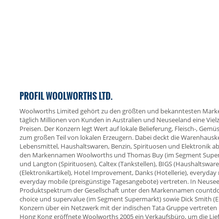
PROFIL WOOLWORTHS LTD.
Woolworths Limited gehört zu den größten und bekanntesten Marken
täglich Millionen von Kunden in Australien und Neuseeland eine Vie
Preisen. Der Konzern legt Wert auf lokale Belieferung, Fleisch-, G
zum großen Teil von lokalen Erzeugern. Dabei deckt die Warenhauske
Lebensmittel, Haushaltswaren, Benzin, Spirituosen und Elektronik ab
den Markennamen Woolworths und Thomas Buy (im Segment Superm
und Langton (Spirituosen), Caltex (Tankstellen), BIGS (Haushaltsware
(Elektronikartikel), Hotel Improvement, Danks (Hotellerie), everyd
everyday mobile (preisgünstige Tagesangebote) vertreten. In Neuse
Produktspektrum der Gesellschaft unter den Markennamen countdo
choice und supervalue (im Segment Supermarkt) sowie Dick Smith (Elek
Konzern über ein Netzwerk mit der indischen Tata Gruppe vertreten un
Hong Kong eröffnete Woolworths 2005 ein Verkaufsbüro, um die Lief