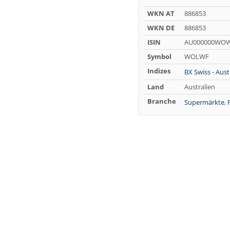
WKN AT
886853
WKN DE
886853
ISIN
AU000000WO
Symbol
WOLWF
Indizes
BX Swiss - Aust
Land
Australien
Branche
Supermärkte
,
F