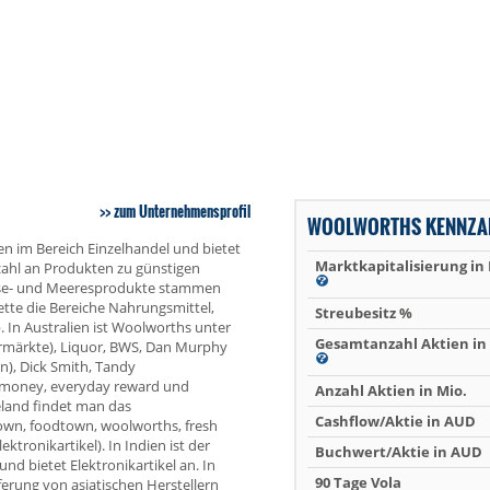
zum Unternehmensprofil
WOOLWORTHS KENNZA
 im Bereich Einzelhandel und bietet
Marktkapitalisierung in
lzahl an Produkten zu günstigen
emüse- und Meeresprodukte stammen
tte die Bereiche Nahrungsmittel,
Streubesitz %
. In Australien ist Woolworths unter
Gesamtanzahl Aktien in 
ärkte), Liquor, BWS, Dan Murphy
n), Dick Smith, Tandy
ay money, everyday reward und
Anzahl Aktien in Mio.
eland findet man das
Cashflow/Aktie in AUD
wn, foodtown, woolworths, fresh
tronikartikel). In Indien ist der
Buchwert/Aktie in AUD
d bietet Elektronikartikel an. In
90 Tage Vola
erung von asiatischen Herstellern