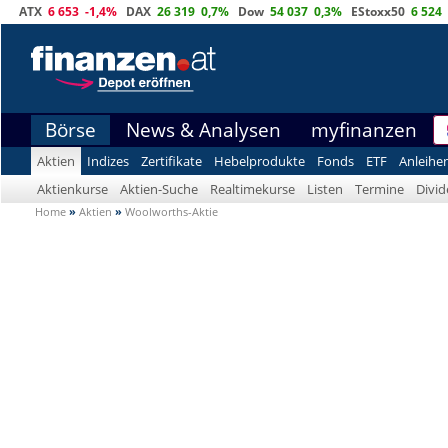
ATX
6 653
-1,4%
DAX
26 319
0,7%
Dow
54 037
0,3%
EStoxx50
6 524
Börse
News & Analysen
myfinanzen
Aktien
Indizes
Zertifikate
Hebelprodukte
Fonds
ETF
Anleihe
Aktienkurse
Aktien-Suche
Realtimekurse
Listen
Termine
Divi
Home
»
Aktien
»
Woolworths-Aktie