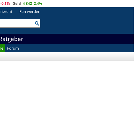
-0,1%
Gold
4 342
2,4%
trieren?
Fan werden
Ratgeber
he
Forum