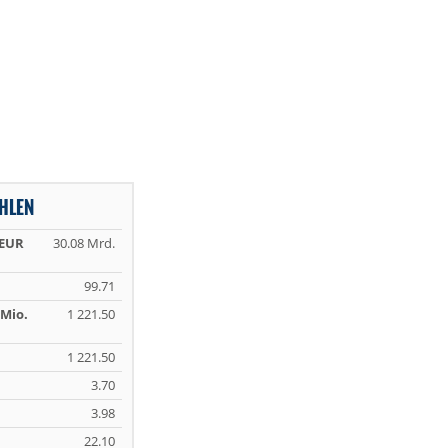
HLEN
 EUR
30.08 Mrd.
99.71
Mio.
1 221.50
1 221.50
3.70
3.98
22.10