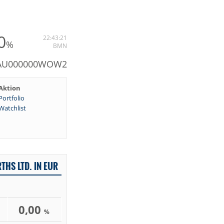
0
22:43:21
%
BMN
: AU000000WOW2
Aktion
Portfolio
Watchlist
HS LTD. IN EUR
0,00
%