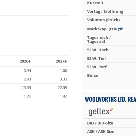
Kurszeit
Vortag
/
Eröffnung
Volumen (Stück)
Marktkap. (EUR)
Tageshoch
/
Tagestief
52 W. Hoch
52 W. Tief
2026e
2027e
52 W. Perf.
0.94
1.06
Börse
2.93
3.33
25.59
22.59
1.26
1.42
WOOLWORTHS LTD. RE
BID / BID-Size
ASK / ASK-Size