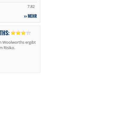
7.82
MEHR
THS:
n Woolworths ergibt
m Risiko.