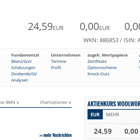
24,59
0,00
0,0
EUR
EUR
WKN: 886853 / ISIN
Fundamental
Unternehmen
zugeh. Wertpapiere
Bilanz/GuV
Termine
Zertifikate
Schätzungen
Profil
Optionsscheine
Dividende/GV
Knock-Outs
Analysen
se: BMN ∨
Chartoptionen ∨
AKTIENKURS WOOLWORT
EUR
MEHR
24,59
0,00
mehr Nachrichten