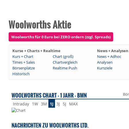
Woolworths Aktie
Woolworths für 0 Euro bei ZERO ordern (zzgl. Spreads)
Kurse + Charts + Realtime
News + Analysen
Kurs + Chart
Chart (groß)
News + Adhoc
Times + Sales
Chartvergleich
Analysen
Börsenplätze
Realtime Push
Kursziele
Historisch
WOOLWORTHS CHART - 1 JAHR - BMN
Bör
Intraday
1W
3M
1J
3J
5J
MAX
NACHRICHTEN ZU WOOLWORTHS LTD.