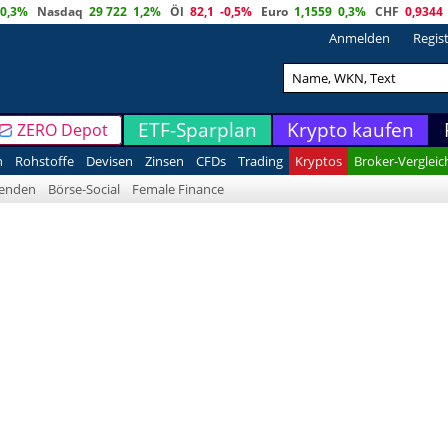
0,3%
Nasdaq
29 722
1,2%
Öl
82,1
-0,5%
Euro
1,1559
0,3%
CHF
0,9344
Anmelden
Regis
ETF-Sparplan
Krypto kaufen
ZERO Depot
n
Rohstoffe
Devisen
Zinsen
CFDs
Trading
Kryptos
Broker-Vergleic
denden
Börse-Social
Female Finance