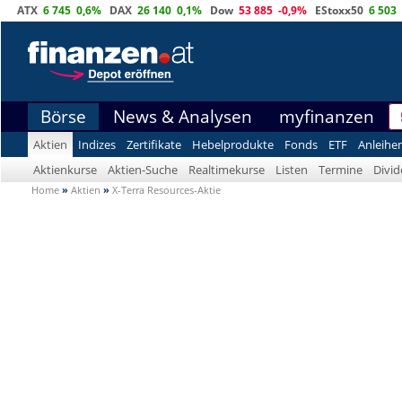
ATX
6 745
0,6%
DAX
26 140
0,1%
Dow
53 885
-0,9%
EStoxx50
6 503
Börse
News & Analysen
myfinanzen
Aktien
Indizes
Zertifikate
Hebelprodukte
Fonds
ETF
Anleihe
Aktienkurse
Aktien-Suche
Realtimekurse
Listen
Termine
Divi
Home
»
Aktien
»
X-Terra Resources-Aktie