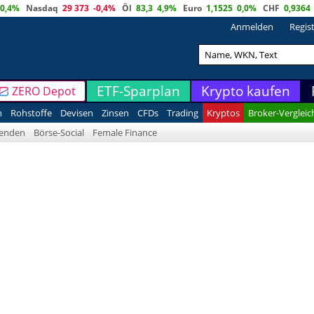
0,4%
Nasdaq
29 373
-0,4%
Öl
83,3
4,9%
Euro
1,1525
0,0%
CHF
0,9364
Anmelden
Regis
ETF-Sparplan
Krypto kaufen
ZERO Depot
n
Rohstoffe
Devisen
Zinsen
CFDs
Trading
Kryptos
Broker-Vergleic
denden
Börse-Social
Female Finance