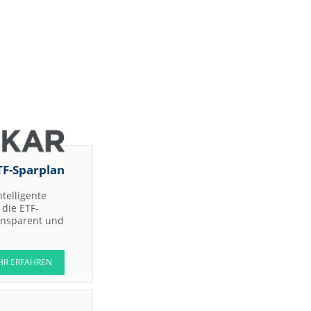
TF-Sparplan
ntelligente
die ETF-
ransparent und
HR ERFAHREN