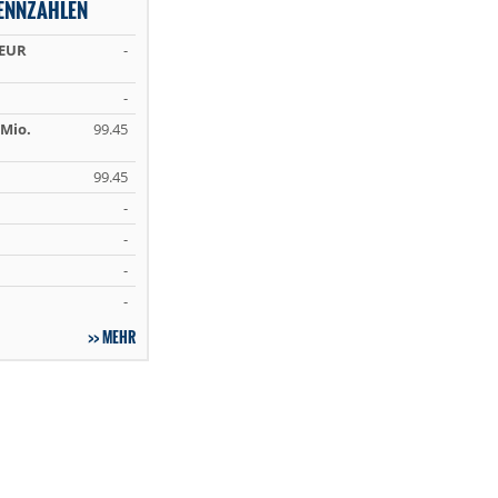
ENNZAHLEN
 EUR
-
-
Mio.
99.45
99.45
-
-
-
-
MEHR