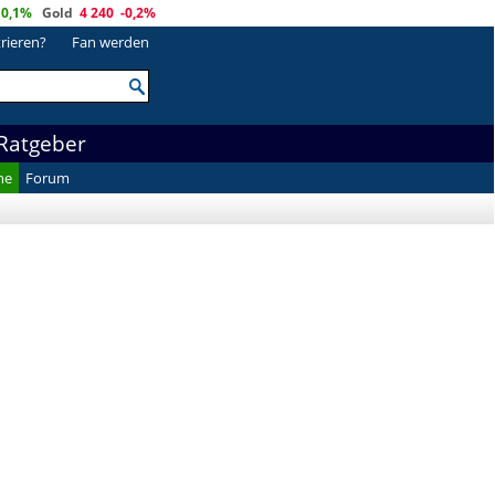
0,1%
Gold
4 240
-0,2%
trieren?
Fan werden
Ratgeber
he
Forum