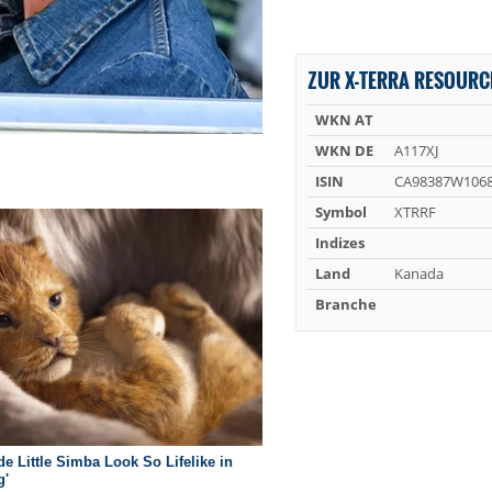
ZUR X-TERRA RESOURC
WKN AT
WKN DE
A117XJ
ISIN
CA98387W106
Symbol
XTRRF
Indizes
Land
Kanada
Branche