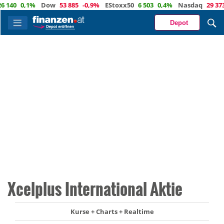
40
0,1%
Dow
53 885
-0,9%
EStoxx50
6 503
0,4%
Nasdaq
29 373
-0
Depot
Xcelplus International Aktie
Kurse + Charts + Realtime