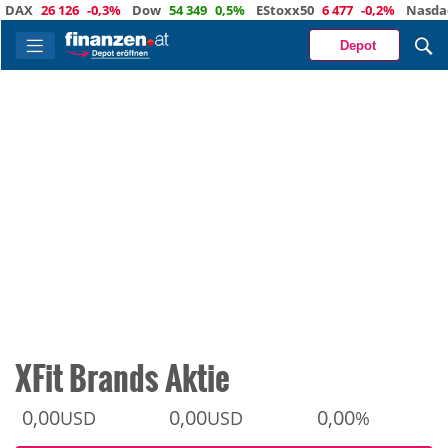
X
26 126
-0,3%
Dow
54 349
0,5%
EStoxx50
6 477
-0,2%
Nasdaq
29
Depot
XFit Brands Aktie
0,00
0,00
0,00
USD
USD
%