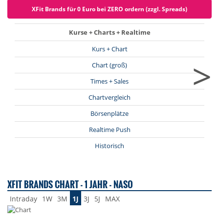
XFit Brands für 0 Euro bei ZERO ordern (zzgl. Spreads)
Kurse + Charts + Realtime
Kurs + Chart
>
Chart (groß)
Times + Sales
Chartvergleich
Börsenplätze
Realtime Push
Historisch
XFIT BRANDS CHART - 1 JAHR - NASO
Intraday
1W
3M
1J
3J
5J
MAX