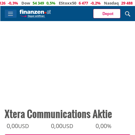
-0,3%
Dow
54 349
0,5%
EStoxx50
6 477
-0,2%
Nasdaq
29 488
-0,8
Depot
Xtera Communications Aktie
0,00
0,00
0,00
USD
USD
%