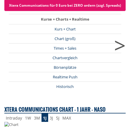
Xtera Communications für 0 Euro bei ZERO ordern (zzgl. Spreads)
Kurse + Charts + Realtime
Kurs + Chart
>
Chart (groß)
Times + Sales
Chartvergleich
Börsenplätze
Realtime Push
Historisch
XTERA COMMUNICATIONS CHART - 1 JAHR - NASO
Intraday
1W
3M
1J
3J
5J
MAX