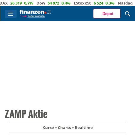
26 319
0,7%
Dow
54 072
0,4%
EStoxx50
6 524
0,3%
Nasdaq
29 6
Depot
ZAMP Aktie
Kurse + Charts + Realtime