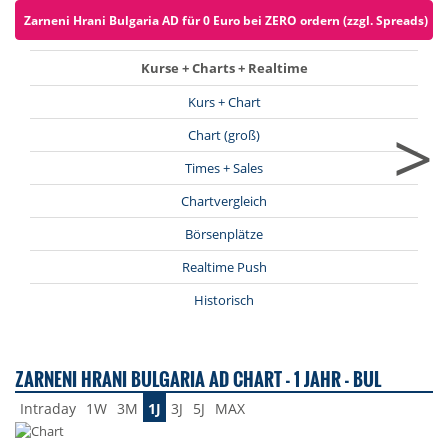
Zarneni Hrani Bulgaria AD für 0 Euro bei ZERO ordern (zzgl. Spreads)
Kurse + Charts + Realtime
Kurs + Chart
>
Chart (groß)
Times + Sales
Chartvergleich
Börsenplätze
Realtime Push
Historisch
ZARNENI HRANI BULGARIA AD CHART - 1 JAHR - BUL
Intraday
1W
3M
1J
3J
5J
MAX