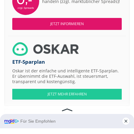
handeln (zzgl. marktüblicher Spreads)!
JETZT INFORMIEREN
ETF-Sparplan
Oskar ist der einfache und intelligente ETF-Sparplan.
Er übernimmt die ETF-Auswahl, ist steuersmart,
transparent und kostengünstig.
JETZT MEHR ERFAHREN
Für Sie Empfohlen
Aktien ATX
DAX
EuroStoxx 50
Dow Jones
NASDAQ 100
Nikkei 225