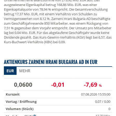
Unternehmen eine Bilanzsumme von 213,92 Mio. EUR aus. Das
ausgewiesene Eigenkapital betrug 168,86 Mio. EUR, was einer
Eigenkapitalquote von 78,94 % entspricht. Die Gesamtverschuldung
betrug 17,37 Mio. EUR, mit einem Verhältnis von Schulden zu
Vermögenswerten von 8,12 %. Zarneni Hrani Bulgaria AD beschäftigte
zum Geschäftsjahresende 850 Mitarbeiter, was einem Rückgang von
7,51 % gegenüber dem Vorjahr entspricht. Der Umsatz pro Mitarbeiter
lag bei 0,04 Mio. EUR. Für das abgelaufene Geschäftsjahr wurde keine
Dividende gezahlt. Das Kurs-Gewinn-Verhältnis (KGV) liegt bei 6,57, das
Kurs-Buchwert-Verhältnis (KBV) bei 0,09.
AKTIENKURS ZARNENI HRANI BULGARIA AD IN EUR
EUR
MEHR
0,0600
-0,01
-7,69
%
Kurszeit
07.08.2026 15:55:00
Vortag
/
Eröffnung
0,07 / 0,00
Volumen (Stück)
0