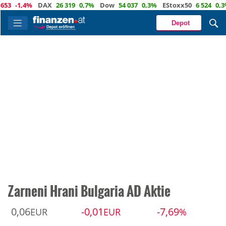
-1,4%
DAX
26 319
0,7%
Dow
54 037
0,3%
EStoxx50
6 524
0,3%
N
Depot
Zarneni Hrani Bulgaria AD Aktie
0,06
-0,01
-7,69
EUR
EUR
%