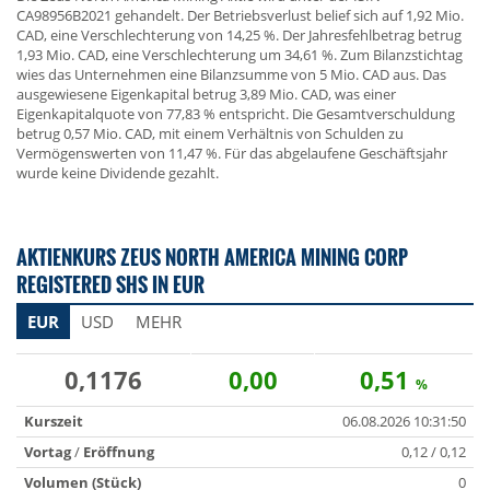
CA98956B2021 gehandelt. Der Betriebsverlust belief sich auf 1,92 Mio.
CAD, eine Verschlechterung von 14,25 %. Der Jahresfehlbetrag betrug
1,93 Mio. CAD, eine Verschlechterung um 34,61 %. Zum Bilanzstichtag
wies das Unternehmen eine Bilanzsumme von 5 Mio. CAD aus. Das
ausgewiesene Eigenkapital betrug 3,89 Mio. CAD, was einer
Eigenkapitalquote von 77,83 % entspricht. Die Gesamtverschuldung
betrug 0,57 Mio. CAD, mit einem Verhältnis von Schulden zu
Vermögenswerten von 11,47 %. Für das abgelaufene Geschäftsjahr
wurde keine Dividende gezahlt.
AKTIENKURS ZEUS NORTH AMERICA MINING CORP
REGISTERED SHS IN EUR
EUR
USD
MEHR
0,1176
0,00
0,51
%
Kurszeit
06.08.2026 10:31:50
Vortag
/
Eröffnung
0,12 / 0,12
Volumen (Stück)
0