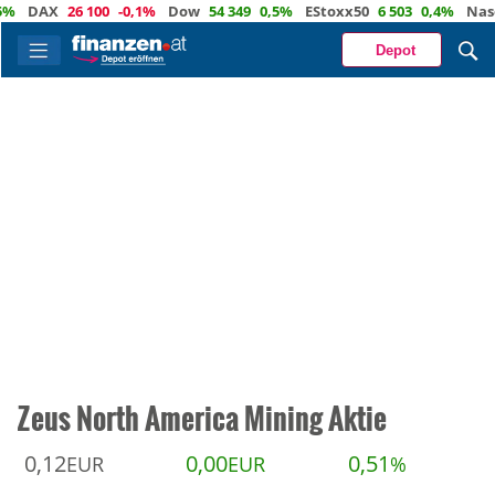
DAX
26 100
-0,1%
Dow
54 349
0,5%
EStoxx50
6 503
0,4%
Nasdaq
Depot
Zeus North America Mining Aktie
0,12
0,00
0,51
EUR
EUR
%