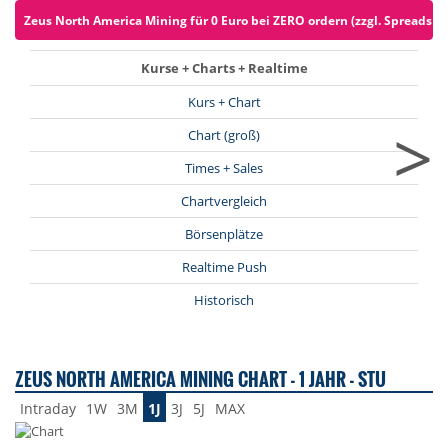
Zeus North America Mining für 0 Euro bei ZERO ordern (zzgl. Spreads)
Kurse + Charts + Realtime
Kurs + Chart
>
Chart (groß)
Times + Sales
Chartvergleich
Börsenplätze
Realtime Push
Historisch
ZEUS NORTH AMERICA MINING CHART - 1 JAHR - STU
Intraday
1W
3M
1J
3J
5J
MAX