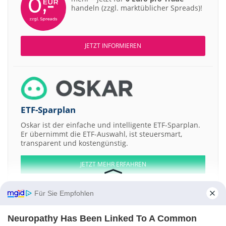
handeln (zzgl. marktüblicher Spreads)!
JETZT INFORMIEREN
ETF-Sparplan
Oskar ist der einfache und intelligente ETF-Sparplan.
Er übernimmt die ETF-Auswahl, ist steuersmart,
transparent und kostengünstig.
JETZT MEHR ERFAHREN
Für Sie Empfohlen
Neuropathy Has Been Linked To A Common
Aktien ATX
DAX
EuroStoxx 50
Dow Jones
NASDAQ 100
Nikkei 225