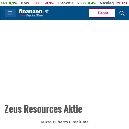
0,1%
Dow
53 885
-0,9%
EStoxx50
6 503
0,4%
Nasdaq
29 373
-0,
Depot
Zeus Resources Aktie
Kurse + Charts + Realtime