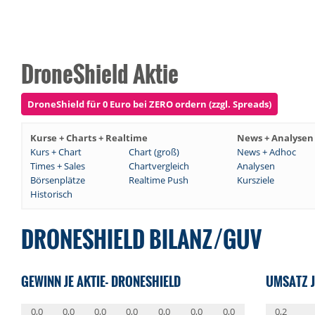
DroneShield Aktie
DroneShield für 0 Euro bei ZERO ordern (zzgl. Spreads)
Kurse + Charts + Realtime
News + Analysen
Kurs + Chart
Chart (groß)
News + Adhoc
Times + Sales
Chartvergleich
Analysen
Börsenplätze
Realtime Push
Kursziele
Historisch
DRONESHIELD BILANZ/GUV
GEWINN JE AKTIE- DRONESHIELD
UMSATZ J
0,0
0,0
0,0
0,0
0,0
0,0
0,0
0,2