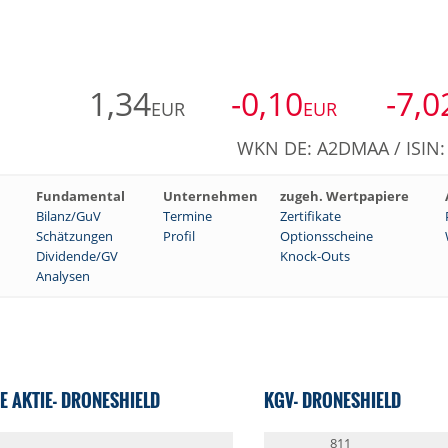
1,34
-0,10
-7,0
EUR
EUR
WKN DE: A2DMAA / ISIN
Fundamental
Unternehmen
zugeh. Wertpapiere
Bilanz/GuV
Termine
Zertifikate
Schätzungen
Profil
Optionsscheine
Dividende/GV
Knock-Outs
Analysen
E AKTIE- DRONESHIELD
KGV- DRONESHIELD
811