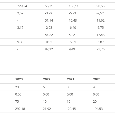
229,24
55,31
138,11
90,55
0
2,59
-3,29
-6,73
-7,52
-
51,14
10,43
11,62
3,17
-2,93
-6,40
-6,75
-
54,22
5,22
17,48
9,33
-0,95
-5,31
-5,87
-
82,12
9,49
23,76
2023
2022
2021
2020
23
6
3
4
0,00
0,00
0,00
0,00
75
19
16
20
292,18
21,92
-20,45
194,53