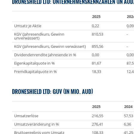
DRONESHIELD LTD: UNTERNEHMENSKENNZAHLEN (IN AUD
2025
202
Umsatz je Aktie
0,22
0,09
KGV (Jahresendkurs, Gewinn
810,53
-
unverwässert)
KGV (Jahresendkurs, Gewinn verwässert)
855,56
-
Dividendenrendite Jahresende in %
0,00
0,00
Eigenkapitalquote in %
81,67
87,5
Fremdkapitalquote in %
18,33
12,4
DRONESHIELD LTD: GUV (IN MIO. AUD)
2025
2024
Umsatzerlöse
216,55
57,53
Umsatzveränderung in %
276,41
6,36
Bruttoergebnis vom Umsatz
108,33
41,25