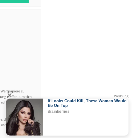
n Wertpapiere zu
ung treffen, um sich
icht einfach ist und
en, das hohe Risiko
gulated by CySEC