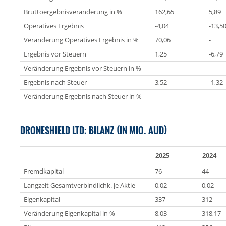
Bruttoergebnisveränderung in %
162,65
5,89
Operatives Ergebnis
-4,04
-13,5
Veränderung Operatives Ergebnis in %
70,06
-
Ergebnis vor Steuern
1,25
-6,79
Veränderung Ergebnis vor Steuern in %
-
-
Ergebnis nach Steuer
3,52
-1,32
Veränderung Ergebnis nach Steuer in %
-
-
DRONESHIELD LTD: BILANZ (IN MIO. AUD)
2025
2024
Fremdkapital
76
44
Langzeit Gesamtverbindlichk. je Aktie
0,02
0,02
Eigenkapital
337
312
Veränderung Eigenkapital in %
8,03
318,17