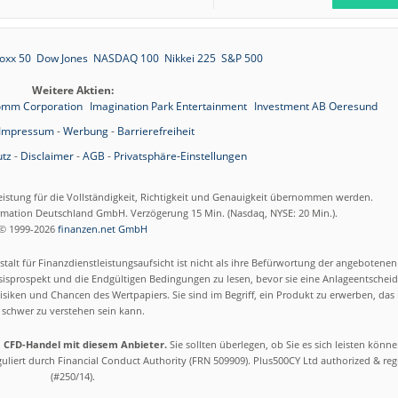
oxx 50
Dow Jones
NASDAQ 100
Nikkei 225
S&P 500
Weitere Aktien:
omm Corporation
Imagination Park Entertainment
Investment AB Oeresund
Impressum
-
Werbung
-
Barrierefreiheit
tz
-
Disclaimer
-
AGB
-
Privatsphäre-Einstellungen
eistung für die Vollständigkeit, Richtigkeit und Genauigkeit übernommen werden.
ormation Deutschland GmbH. Verzögerung 15 Min. (Nasdaq, NYSE: 20 Min.).
© 1999-2026
finanzen.net GmbH
talt für Finanzdienstleistungsaufsicht ist nicht als ihre Befürwortung der angebotene
isprospekt und die Endgültigen Bedingungen zu lesen, bevor sie eine Anlageentscheid
siken und Chancen des Wertpapiers. Sie sind im Begriff, ein Produkt zu erwerben, das n
schwer zu verstehen sein kann.
m CFD-Handel mit diesem Anbieter.
Sie sollten überlegen, ob Sie es sich leisten könn
eguliert durch Financial Conduct Authority (FRN 509909). Plus500CY Ltd authorized & re
(#250/14).