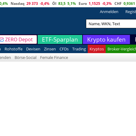
0,4%
Nasdaq
29 373
-0,4%
Öl
83,5
5,1%
Euro
1,1525
-0,3%
CHF
0,9361
Anmelden
Regis
ETF-Sparplan
Krypto kaufen
ZERO Depot
n
Rohstoffe
Devisen
Zinsen
CFDs
Trading
Kryptos
Broker-Vergleic
denden
Börse-Social
Female Finance