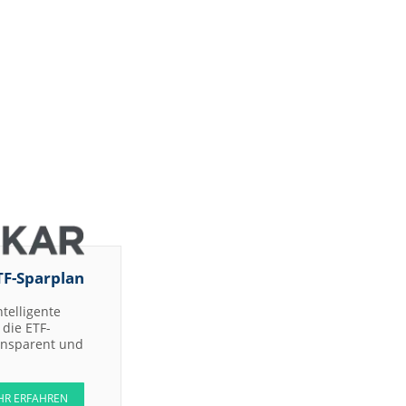
TF-Sparplan
ntelligente
die ETF-
ransparent und
HR ERFAHREN