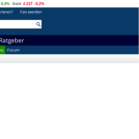
0,4%
Gold
4 237
-0,2%
trieren?
Fan werden
Ratgeber
he
Forum