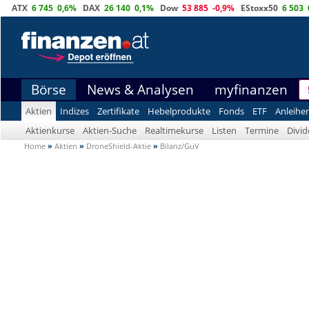
ATX
6 745
0,6%
DAX
26 140
0,1%
Dow
53 885
-0,9%
EStoxx50
6 503
Börse
News & Analysen
myfinanzen
Aktien
Indizes
Zertifikate
Hebelprodukte
Fonds
ETF
Anleihe
Aktienkurse
Aktien-Suche
Realtimekurse
Listen
Termine
Divi
Home
»
Aktien
»
DroneShield-Aktie
»
Bilanz/GuV