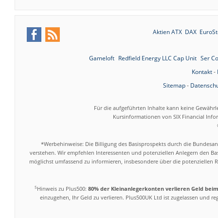
Aktien ATX
DAX
EuroSt
Gameloft
Redfield Energy LLC Cap Unit
Ser C
Kontakt
-
Sitemap
-
Datenschu
Für die aufgeführten Inhalte kann keine Gewährl
Kursinformationen von SIX Financial Inf
*Werbehinweise: Die Billigung des Basisprospekts durch die Bundesans
verstehen. Wir empfehlen Interessenten und potenziellen Anlegern den Bas
möglichst umfassend zu informieren, insbesondere über die potenziellen Ri
5
Hinweis zu Plus500:
80% der Kleinanlegerkonten verlieren Geld bei
einzugehen, Ihr Geld zu verlieren. Plus500UK Ltd ist zugelassen und r