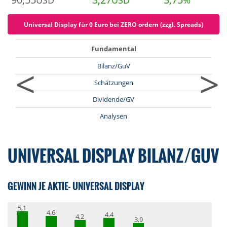
USD
USD
%
Universal Display für 0 Euro bei ZERO ordern (zzgl. Spreads)
Fundamental
<
>
Bilanz/GuV
Schätzungen
Dividende/GV
Analysen
UNIVERSAL DISPLAY BILANZ/GUV
GEWINN JE AKTIE- UNIVERSAL DISPLAY
5,1
4,6
4,4
4,2
3,9