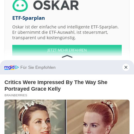
ETF-Sparplan
Oskar ist der einfache und intelligente ETF-Sparplan.
Er übernimmt die ETF-Auswahl, ist steuersmart,
transparent und kostengünstig.
JETZT MEHR ERFAHREN
Für Sie Empfohlen
Critics Were Impressed By The Way She
Aktien ATX
DAX
EuroStoxx 50
Dow Jones
NASDAQ 100
Nikkei 225
Portrayed Grace Kelly
S&P 500
BRAINBERRIES
Weitere Aktien:
Cardiome Pharma
Hartmarx
CLARCOR
Vineyard National Bancorp
Spectranetics
Kontakt
-
Impressum
-
Werbung
-
Barrierefreiheit
Sitemap
-
Datenschutz
-
Disclaimer
-
AGB
-
Privatsphäre-Einstellungen