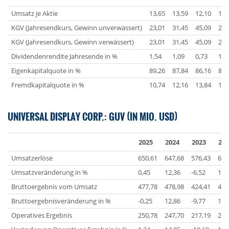
Umsatz je Aktie
13,65
13,59
12,10
12,
KGV (Jahresendkurs, Gewinn unverwässert)
23,01
31,45
45,09
24,
KGV (Jahresendkurs, Gewinn verwässert)
23,01
31,45
45,09
24,
Dividendenrendite Jahresende in %
1,54
1,09
0,73
1,1
Eigenkapitalquote in %
89,26
87,84
86,16
82,
Fremdkapitalquote in %
10,74
12,16
13,84
17,
UNIVERSAL DISPLAY CORP.: GUV (IN MIO. USD)
2025
2024
2023
202
Umsatzerlöse
650,61
647,68
576,43
616
Umsatzveränderung in %
0,45
12,36
-6,52
11,
Bruttoergebnis vom Umsatz
477,78
478,98
424,41
470
Bruttoergebnisveränderung in %
-0,25
12,86
-9,77
13,
Operatives Ergebnis
250,78
247,70
217,19
267