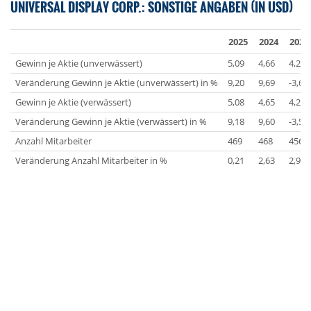
UNIVERSAL DISPLAY CORP.: SONSTIGE ANGABEN (IN USD)
2025
2024
2023
Gewinn je Aktie (unverwässert)
5,09
4,66
4,25
Veränderung Gewinn je Aktie (unverwässert) in %
9,20
9,69
-3,61
Gewinn je Aktie (verwässert)
5,08
4,65
4,24
Veränderung Gewinn je Aktie (verwässert) in %
9,18
9,60
-3,58
Anzahl Mitarbeiter
469
468
456
Veränderung Anzahl Mitarbeiter in %
0,21
2,63
2,93