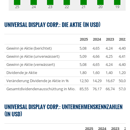
25
24
23
22
21
20
19
UNIVERSAL DISPLAY CORP.: DIE AKTIE (IN USD)
2025
2024
2023
2022
Gewinn je Aktie (berichtet)
5,08
4,65
4,24
4,40
Gewinn je Aktie (unverwässert)
5,09
4,66
4,25
4,41
Gewinn je Aktie (verwässert)
5,08
4,65
4,24
4,40
Dividende je Aktie
1,80
1,60
1,40
1,20
Veränderung Dividende je Aktie in %
12,50
14,29
16,67
50,00
Gesamtdividendenausschüttung in Mio.
85,55
76,17
66,74
57,00
UNIVERSAL DISPLAY CORP.: UNTERNEHMENSKENNZAHLEN
(IN USD)
2025
2024
2023
20