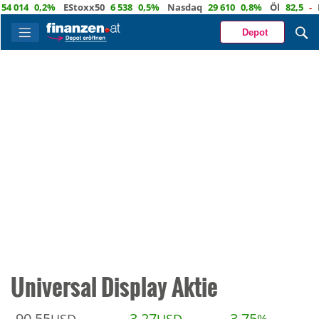
014
0,2%
EStoxx50
6 538
0,5%
Nasdaq
29 610
0,8%
Öl
82,5
-
Eur
Depot
Universal Display Aktie
90,55
3,27
3,75