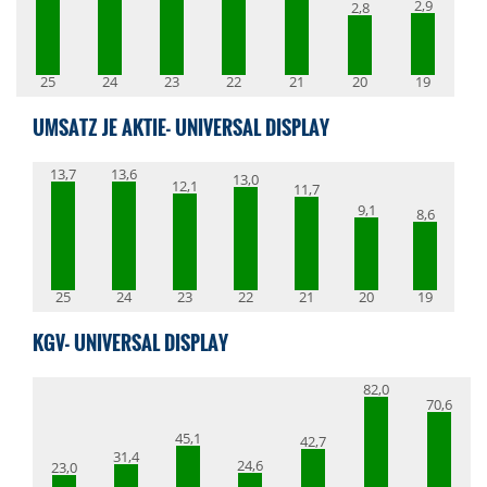
2,9
2,8
25
24
23
22
21
20
19
UMSATZ JE AKTIE- UNIVERSAL DISPLAY
13,7
13,6
13,0
12,1
11,7
9,1
8,6
25
24
23
22
21
20
19
KGV- UNIVERSAL DISPLAY
82,0
70,6
45,1
42,7
31,4
24,6
23,0