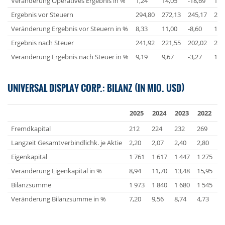
Veränderung Operatives Ergebnis in %
1,24
14,05
-18,69
17,
Ergebnis vor Steuern
294,80
272,13
245,17
268
Veränderung Ergebnis vor Steuern in %
8,33
11,00
-8,60
17,
Ergebnis nach Steuer
241,92
221,55
202,02
208
Veränderung Ergebnis nach Steuer in %
9,19
9,67
-3,27
14,
UNIVERSAL DISPLAY CORP.: BILANZ (IN MIO. USD)
2025
2024
2023
2022
2
Fremdkapital
212
224
232
269
3
Langzeit Gesamtverbindlichk. je Aktie
2,20
2,07
2,40
2,80
3
Eigenkapital
1 761
1 617
1 447
1 275
1
Veränderung Eigenkapital in %
8,94
11,70
13,48
15,95
2
Bilanzsumme
1 973
1 840
1 680
1 545
1
Veränderung Bilanzsumme in %
7,20
9,56
8,74
4,73
1