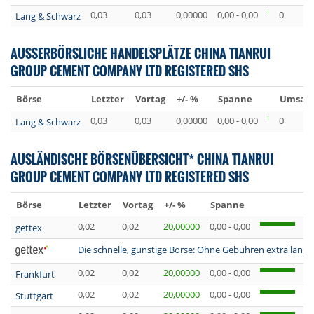
0,03
0,03
0,00000
0,00 - 0,00
0
Lang & Schwarz
AUSSERBÖRSLICHE HANDELSPLÄTZE CHINA TIANRUI
GROUP CEMENT COMPANY LTD REGISTERED SHS
Börse
Letzter
Vortag
+/- %
Spanne
Umsatz 
0,03
0,03
0,00000
0,00 - 0,00
0
Lang & Schwarz
AUSLÄNDISCHE BÖRSENÜBERSICHT* CHINA TIANRUI
GROUP CEMENT COMPANY LTD REGISTERED SHS
Börse
Letzter
Vortag
+/- %
Spanne
U
0,02
0,02
20,00000
0,00 - 0,00
0
gettex
Die schnelle, günstige Börse: Ohne Gebühren extra lange 
0,02
0,02
20,00000
0,00 - 0,00
0
Frankfurt
0,02
0,02
20,00000
0,00 - 0,00
0
Stuttgart