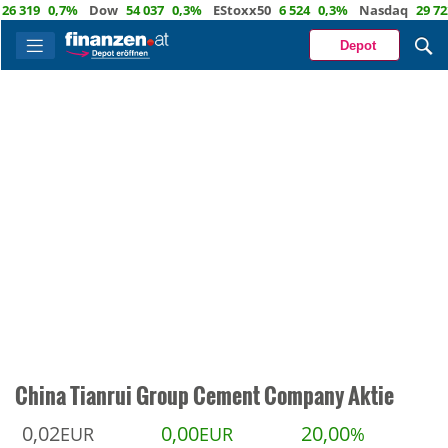
 319
0,7%
Dow
54 037
0,3%
EStoxx50
6 524
0,3%
Nasdaq
29 722
Depot
China Tianrui Group Cement Company Aktie
0,02
0,00
20,00
EUR
EUR
%