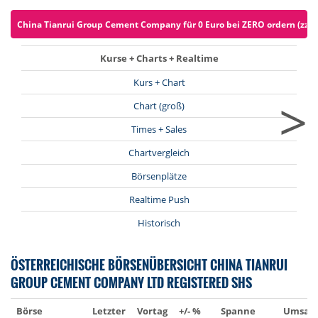
China Tianrui Group Cement Company für 0 Euro bei ZERO ordern (zzgl.
Kurse + Charts + Realtime
Kurs + Chart
>
Chart (groß)
Times + Sales
Chartvergleich
Börsenplätze
Realtime Push
Historisch
ÖSTERREICHISCHE BÖRSENÜBERSICHT CHINA TIANRUI
GROUP CEMENT COMPANY LTD REGISTERED SHS
Börse
Letzter
Vortag
+/- %
Spanne
Umsatz 