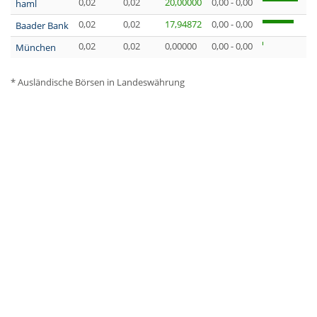
0,02
0,02
20,00000
0,00 - 0,00
0
haml
0,02
0,02
17,94872
0,00 - 0,00
0
Baader Bank
0,02
0,02
0,00000
0,00 - 0,00
0
München
* Ausländische Börsen in Landeswährung