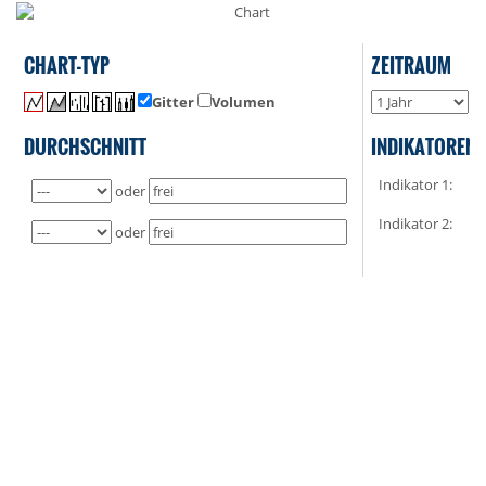
CHART-TYP
ZEITRAUM
Gitter
Volumen
o
DURCHSCHNITT
INDIKATOREN
Indikator 1:
oder
Indikator 2:
oder