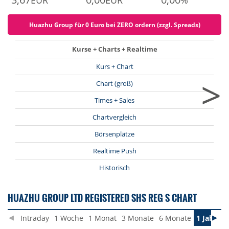
EUR
EUR
%
Huazhu Group für 0 Euro bei ZERO ordern (zzgl. Spreads)
Kurse + Charts + Realtime
Kurs + Chart
>
Chart (groß)
Times + Sales
Chartvergleich
Börsenplätze
Realtime Push
Historisch
HUAZHU GROUP LTD REGISTERED SHS REG S CHART
Intraday
1 Woche
1 Monat
3 Monate
6 Monate
1 Jahr
3 