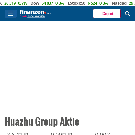
26 319
0,7%
Dow
54 037
0,3%
EStoxx50
6 524
0,3%
Nasdaq
29 72
Depot
Huazhu Group Aktie
3,67
0,00
0,00