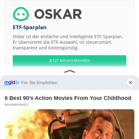
ETF-Sparplan
Oskar ist der einfache und intelligente ETF-Sparplan.
Er übernimmt die ETF-Auswahl, ist steuersmart,
transparent und kostengünstig.
JETZT MEHR ERFAHREN
Für Sie Empfohlen
6 Best 90’s Action Movies From Your Childhood
Aktien ATX
DAX
EuroStoxx 50
Dow Jones
NASDAQ 100
Nikkei 225
S&P 500
BRAINBERRIES
Weitere Aktien:
BayFirst Financial
Intellego Technologies AB Registered Shs
India
Pesticides
POINT Biopharma Global
Mercer Park Brand Acquisition
Kontakt
-
Impressum
-
Werbung
-
Barrierefreiheit