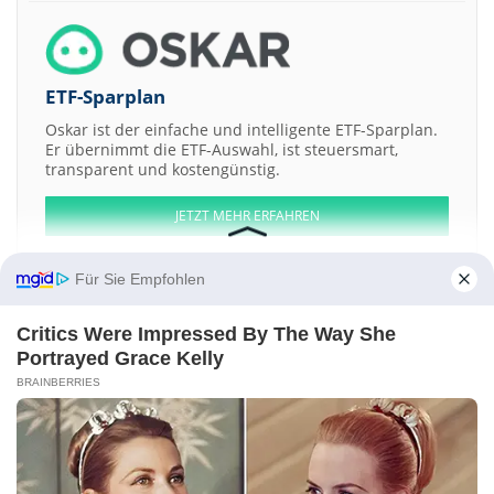
ETF-Sparplan
Oskar ist der einfache und intelligente ETF-Sparplan.
Er übernimmt die ETF-Auswahl, ist steuersmart,
transparent und kostengünstig.
JETZT MEHR ERFAHREN
Für Sie Empfohlen
Critics Were Impressed By The Way She
Aktien ATX
DAX
EuroStoxx 50
Dow Jones
NASDAQ 100
Nikkei 225
Portrayed Grace Kelly
S&P 500
BRAINBERRIES
Weitere Aktien:
Ambuja Zinc
Vjil Consulting
Samrat Spinners
Anu's Laboratories
VCCL
Kontakt
-
Impressum
-
Werbung
-
Barrierefreiheit