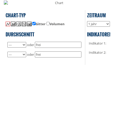
CHART-TYP
ZEITRAUM
Gitter
Volumen
o
DURCHSCHNITT
INDIKATOREN
Indikator 1:
oder
Indikator 2:
oder