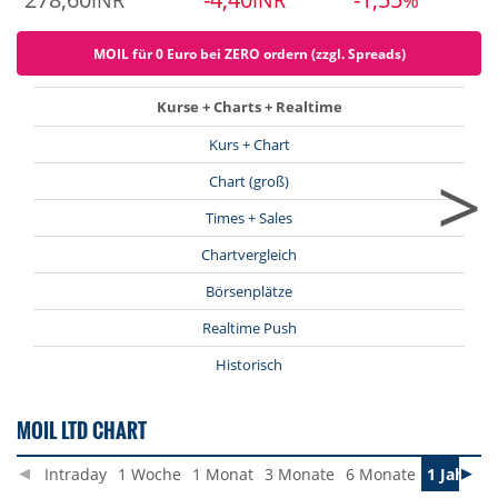
INR
INR
%
MOIL für 0 Euro bei ZERO ordern (zzgl. Spreads)
Kurse + Charts + Realtime
Kurs + Chart
>
Chart (groß)
Times + Sales
Chartvergleich
Börsenplätze
Realtime Push
Historisch
MOIL LTD CHART
Intraday
1 Woche
1 Monat
3 Monate
6 Monate
1 Jahr
3 