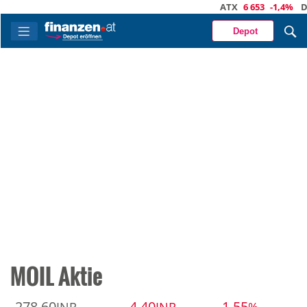
ATX
6 653
-1,4%
DA
Depot
MOIL Aktie
278,60
-4,40
-1,55