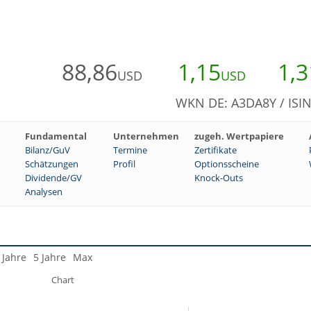
88,86
1,15
1,3
USD
USD
WKN DE: A3DA8Y / ISI
Fundamental
Unternehmen
zugeh. Wertpapiere
Bilanz/GuV
Termine
Zertifikate
Schätzungen
Profil
Optionsscheine
Dividende/GV
Knock-Outs
Analysen
 Jahre
5 Jahre
Max