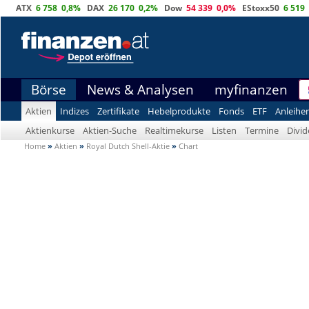
ATX
6 758
0,8%
DAX
26 170
0,2%
Dow
54 339
0,0%
EStoxx50
6 519
Börse
News & Analysen
myfinanzen
Aktien
Indizes
Zertifikate
Hebelprodukte
Fonds
ETF
Anleihe
Aktienkurse
Aktien-Suche
Realtimekurse
Listen
Termine
Divi
Home
»
Aktien
»
Royal Dutch Shell-Aktie
»
Chart