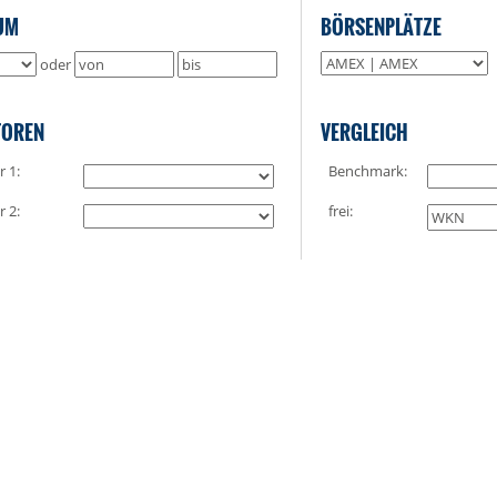
UM
BÖRSENPLÄTZE
oder
TOREN
VERGLEICH
r 1:
Benchmark:
r 2:
frei: