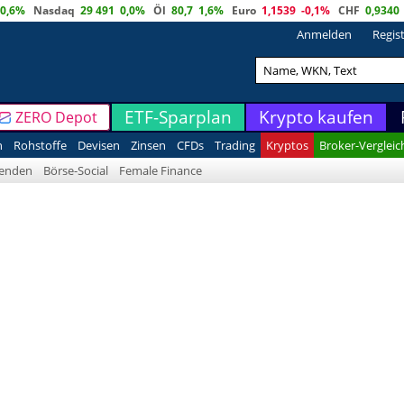
0,6%
Nasdaq
29 491
0,0%
Öl
80,7
1,6%
Euro
1,1539
-0,1%
CHF
0,9340
Anmelden
Regis
ETF-Sparplan
Krypto kaufen
ZERO Depot
n
Rohstoffe
Devisen
Zinsen
CFDs
Trading
Kryptos
Broker-Vergleic
denden
Börse-Social
Female Finance