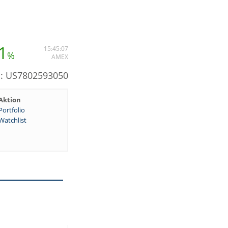
1
15:45:07
%
AMEX
N: US7802593050
Aktion
Portfolio
Watchlist