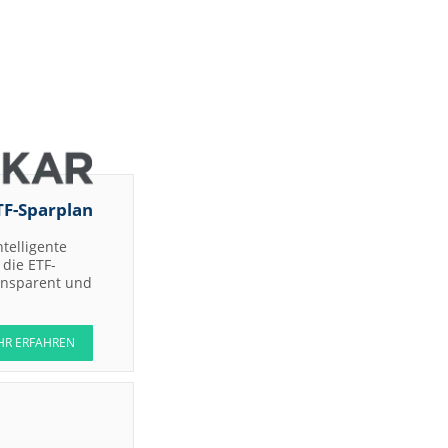
TF-Sparplan
ntelligente
die ETF-
ransparent und
HR ERFAHREN