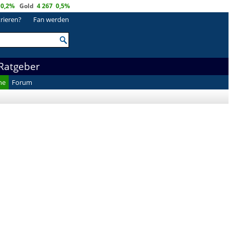
0,2%
Gold
4 267
0,5%
trieren?
Fan werden
Ratgeber
he
Forum