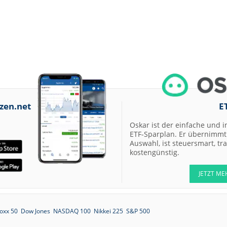
zen.net
E
Oskar ist der einfache und i
ETF-Sparplan. Er übernimmt 
Auswahl, ist steuersmart, t
kostengünstig.
JETZT ME
oxx 50
Dow Jones
NASDAQ 100
Nikkei 225
S&P 500