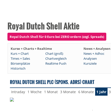
Royal Dutch Shell Aktie
Royal Dutch Shell für 0 Euro bei ZERO ordern (zzgl. Spreads)
Kurse + Charts + Realtime
News + Analysen
Kurs + Chart
Chart (groß)
News + Adhoc
Times + Sales
Chartvergleich
Analysen
Börsenplätze
Realtime Push
Kursziele
Historisch
ROYAL DUTCH SHELL PLC (SPONS. ADRS) CHART
Intraday
1 Woche
1 Monat
3 Monate
6 Monate
1 Jahr
3