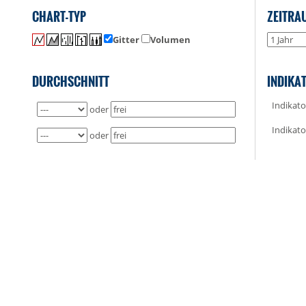
CHART-TYP
ZEITRA
Gitter
Volumen
DURCHSCHNITT
INDIKA
Indikato
oder
Indikato
oder