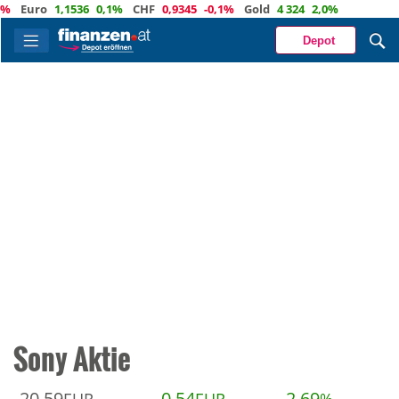
Euro
1,1536
0,1%
CHF
0,9345
-0,1%
Gold
4 324
2,0%
Depot
Sony Aktie
20,59
0,54
2,69