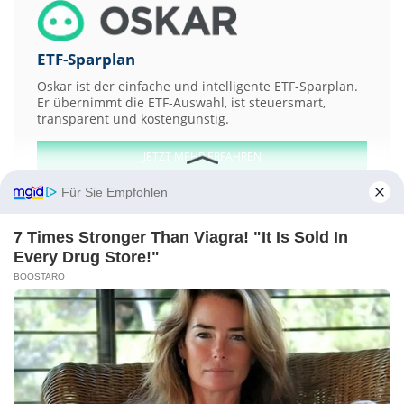
ETF-Sparplan
Oskar ist der einfache und intelligente ETF-Sparplan.
Er übernimmt die ETF-Auswahl, ist steuersmart,
transparent und kostengünstig.
JETZT MEHR ERFAHREN
Für Sie Empfohlen
7 Times Stronger Than Viagra! "It Is Sold In
Every Drug Store!"
Aktien ATX
DAX
EuroStoxx 50
Dow Jones
NASDAQ 100
Nikkei 225
BOOSTARO
S&P 500
Weitere Aktien:
Arconic
Cell Genesys
Three-Five Systems
CargoLifter
Coca-Cola
Kontakt
-
Impressum
-
Werbung
-
Barrierefreiheit
Sitemap
-
Datenschutz
-
Disclaimer
-
AGB
-
Privatsphäre-Einstellungen