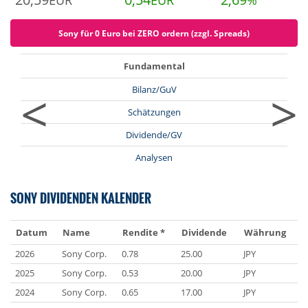
EUR
EUR
%
Sony für 0 Euro bei ZERO ordern (zzgl. Spreads)
Fundamental
<
>
Bilanz/GuV
Schätzungen
Dividende/GV
Analysen
SONY DIVIDENDEN KALENDER
Datum
Name
Rendite *
Dividende
Währung
2026
Sony Corp.
0.78
25.00
JPY
2025
Sony Corp.
0.53
20.00
JPY
2024
Sony Corp.
0.65
17.00
JPY