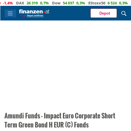
-1,4%
DAX
26 319
0,7%
Dow
54 037
0,3%
EStoxx50
6 524
0,3%
N
Depot
Amundi Funds - Impact Euro Corporate Short
Term Green Bond H EUR (C) Fonds