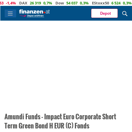
3
-1,4%
DAX
26 319
0,7%
Dow
54 037
0,3%
EStoxx50
6 524
0,3%
Depot
Amundi Funds - Impact Euro Corporate Short
Term Green Bond H EUR (C) Fonds