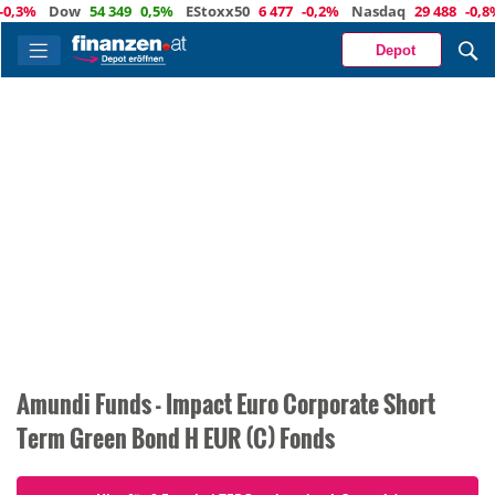
,3%
Dow
54 349
0,5%
EStoxx50
6 477
-0,2%
Nasdaq
29 488
-0,8%
Depot
Amundi Funds - Impact Euro Corporate Short
Term Green Bond H EUR (C) Fonds