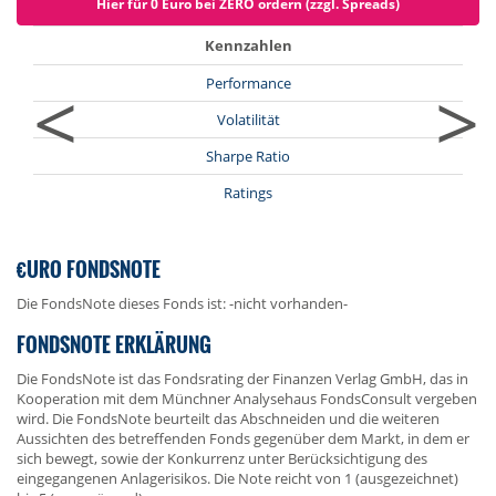
Hier für 0 Euro bei ZERO ordern (zzgl. Spreads)
Kennzahlen
<
>
Performance
Volatilität
Sharpe Ratio
Ratings
€URO FONDSNOTE
Die FondsNote dieses Fonds ist: -nicht vorhanden-
FONDSNOTE ERKLÄRUNG
Die FondsNote ist das Fondsrating der Finanzen Verlag GmbH, das in
Kooperation mit dem Münchner Analysehaus FondsConsult vergeben
wird. Die FondsNote beurteilt das Abschneiden und die weiteren
Aussichten des betreffenden Fonds gegenüber dem Markt, in dem er
sich bewegt, sowie der Konkurrenz unter Berücksichtigung des
eingegangenen Anlagerisikos. Die Note reicht von 1 (ausgezeichnet)