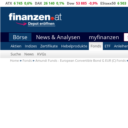
ATX
6 745
0,6%
DAX
26 140
0,1%
Dow
53 885
-0,9%
EStoxx50
6 503
Börse
News & Analysen
myfinanzen
Aktien
Indizes
Zertifikate
Hebelprodukte
Fonds
ETF
Anleihe
Suche
News
KVGs
Home
»
Fonds
»
Amundi Funds - European Convertible Bond G EUR (C) Fonds