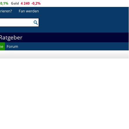
0,1%
Gold
4 240
-0,2%
trieren?
Fan werden
Ratgeber
he
Forum