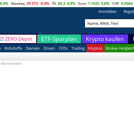
0,4%
Nasdaq
29 373
-0,4%
Öl
83,3
4,9%
Euro
1,1525
0,0%
CHF
0,9364
Anmelden
Regis
ETF-Sparplan
Krypto kaufen
ZERO Depot
n
Rohstoffe
Devisen
Zinsen
CFDs
Trading
Kryptos
Broker-Vergleic
»
Börsenplätze