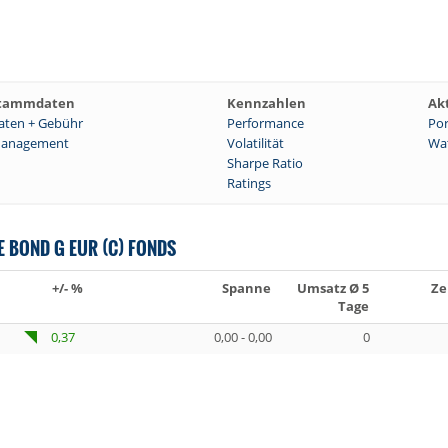
tammdaten
Kennzahlen
Ak
aten + Gebühr
Performance
Por
anagement
Volatilität
Wat
Sharpe Ratio
Ratings
 BOND G EUR (C) FONDS
+/- %
Spanne
Umsatz Ø 5
Ze
Tage
0,37
0,00 - 0,00
0