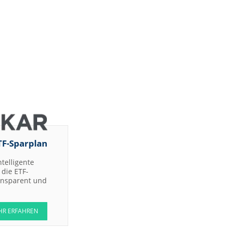
TF-Sparplan
ntelligente
die ETF-
ransparent und
HR ERFAHREN