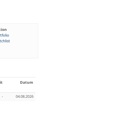
tion
tfolio
chlist
it
Datum
-
04.08.2026