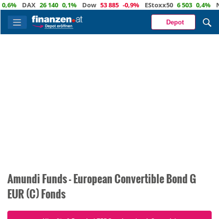
,6%
DAX
26 140
0,1%
Dow
53 885
-0,9%
EStoxx50
6 503
0,4%
Na
Depot
Amundi Funds - European Convertible Bond G
EUR (C) Fonds