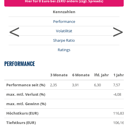
Hier für 0 Euro bei ZERO ordern (zzgl. Spreads)
Kennzahlen
<
>
Performance
Volatilität
Sharpe Ratio
Ratings
PERFORMANCE
3 Monate
6 Monate
lfd. Jahr
1 Jahr
Performance seit (%)
2,35
3,91
6,30
7,57
max. mtl. Verlust (%)
-4,08
max. mtl. Gewinn (%)
Höchstkurs (EUR)
116,83
Tiefstkurs (EUR)
106,16