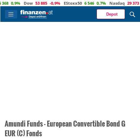
368
0,9%
Dow
53 885
-0,9%
EStoxx50
6 546
0,7%
Nasdaq
29 373
Depot
Amundi Funds - European Convertible Bond G
EUR (C) Fonds