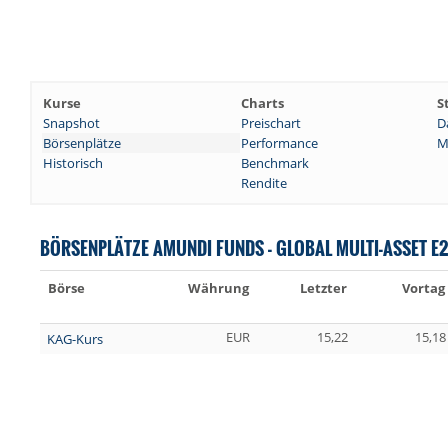
Kurse
Charts
S
Snapshot
Preischart
D
Börsenplätze
Performance
M
Historisch
Benchmark
Rendite
BÖRSENPLÄTZE AMUNDI FUNDS - GLOBAL MULTI-ASSET E2
Börse
Währung
Letzter
Vortag
EUR
15,22
15,18
KAG-Kurs