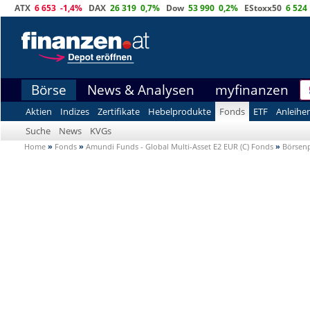
ATX
6 653
-1,4%
DAX
26 319
0,7%
Dow
53 990
0,2%
EStoxx50
6 524
Börse
News & Analysen
myfinanzen
Aktien
Indizes
Zertifikate
Hebelprodukte
Fonds
ETF
Anleihe
Suche
News
KVGs
Home
»
Fonds
»
Amundi Funds - Global Multi-Asset E2 EUR (C) Fonds
»
Börsenp