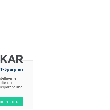
TF-Sparplan
ntelligente
die ETF-
ransparent und
HR ERFAHREN