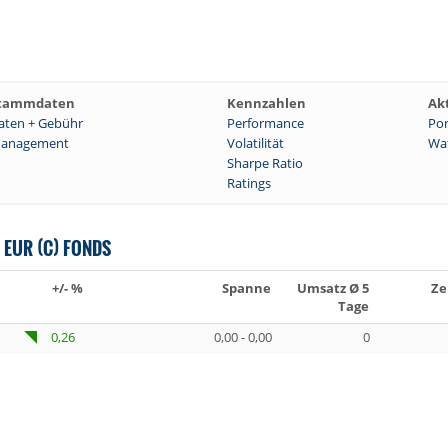
tammdaten
Kennzahlen
Ak
aten + Gebühr
Performance
Por
anagement
Volatilität
Wat
Sharpe Ratio
Ratings
 EUR (C) FONDS
+/- %
Spanne
Umsatz Ø 5
Ze
Tage
0,26
0,00 - 0,00
0