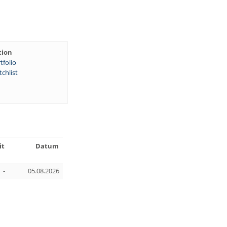
tion
tfolio
chlist
it
Datum
-
05.08.2026