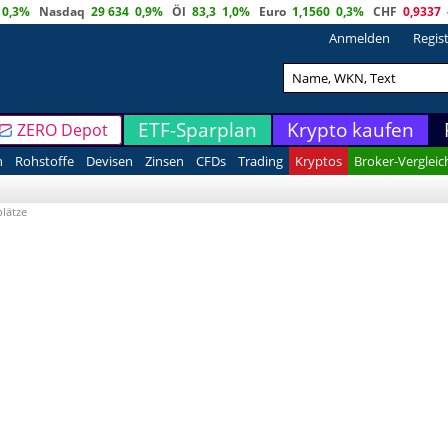
0,3%
Nasdaq
29 634
0,9%
Öl
83,3
1,0%
Euro
1,1560
0,3%
CHF
0,9337
Anmelden
Regis
ETF-Sparplan
Krypto kaufen
ZERO Depot
n
Rohstoffe
Devisen
Zinsen
CFDs
Trading
Kryptos
Broker-Vergleic
lätze