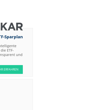
TF-Sparplan
ntelligente
die ETF-
ransparent und
HR ERFAHREN