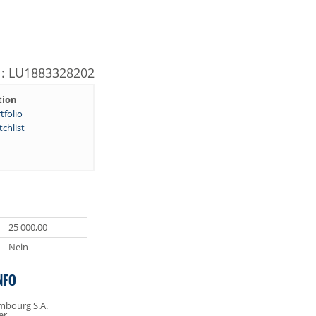
N: LU1883328202
tion
tfolio
chlist
25 000,00
Nein
NFO
bourg S.A.
er,