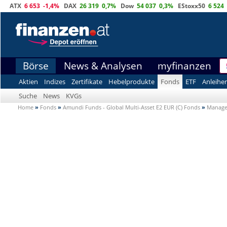
ATX
6 653
-1,4%
DAX
26 319
0,7%
Dow
54 037
0,3%
EStoxx50
6 524
Börse
News & Analysen
myfinanzen
Aktien
Indizes
Zertifikate
Hebelprodukte
Fonds
ETF
Anleihe
Suche
News
KVGs
Home
»
Fonds
»
Amundi Funds - Global Multi-Asset E2 EUR (C) Fonds
»
Manag