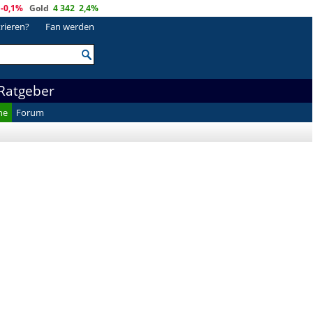
-0,1%
Gold
4 342
2,4%
trieren?
Fan werden
Ratgeber
he
Forum