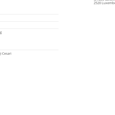
2520 Luxemb
g
i Cesari