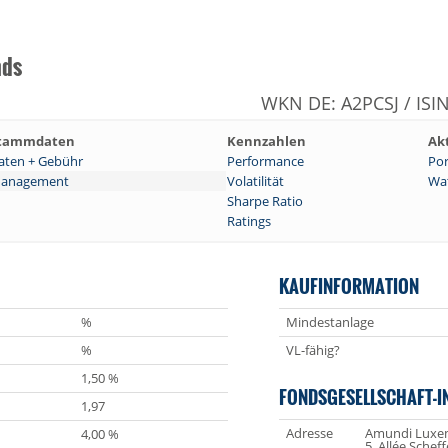
nds
WKN DE: A2PCSJ / ISI
tammdaten
Kennzahlen
Ak
aten + Gebühr
Performance
Por
anagement
Volatilität
Wat
Sharpe Ratio
Ratings
KAUFINFORMATION
%
Mindestanlage
%
VL-fähig?
1,50 %
FONDSGESELLSCHAFT-I
1,97
Adresse
Amundi Luxem
4,00 %
5, Allée Scheff