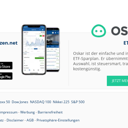
zen.net
E
Oskar ist der einfache und i
ETF-Sparplan. Er übernimmt 
Auswahl, ist steuersmart, t
kostengünstig.
JETZT ME
oxx 50
Dow Jones
NASDAQ 100
Nikkei 225
S&P 500
Impressum
-
Werbung
-
Barrierefreiheit
tz
-
Disclaimer
-
AGB
-
Privatsphäre-Einstellungen