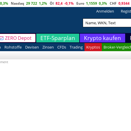
0,3%
Nasdaq
29 722
1,2%
Öl
82,4
-0,1%
Euro
1,1559
0,3%
CHF
0,9344
Anmelden
Regis
ETF-Sparplan
Krypto kaufen
ZERO Depot
n
Rohstoffe
Devisen
Zinsen
CFDs
Trading
Kryptos
Broker-Vergleic
ement