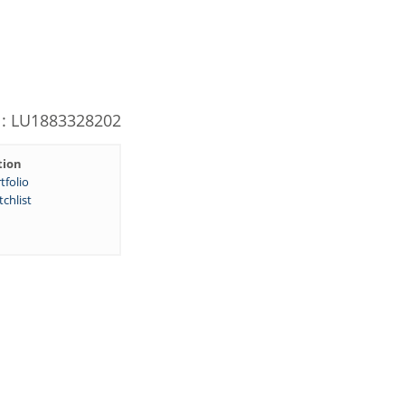
N: LU1883328202
tion
tfolio
chlist