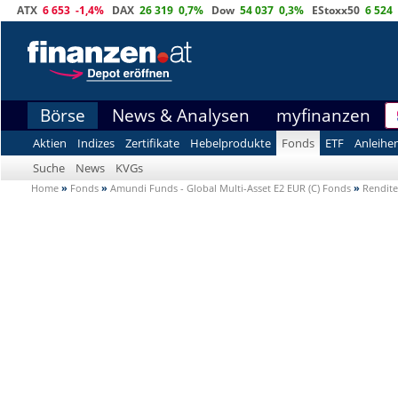
ATX
6 653
-1,4%
DAX
26 319
0,7%
Dow
54 037
0,3%
EStoxx50
6 524
Börse
News & Analysen
myfinanzen
Aktien
Indizes
Zertifikate
Hebelprodukte
Fonds
ETF
Anleihe
Suche
News
KVGs
Home
»
Fonds
»
Amundi Funds - Global Multi-Asset E2 EUR (C) Fonds
»
Rendite