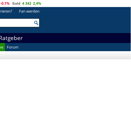
-0,1%
Gold
4 342
2,4%
trieren?
Fan werden
Ratgeber
he
Forum