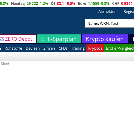
0,3%
Nasdaq
29 722
1,2%
Öl
82,1
-0,5%
Euro
1,1559
0,3%
CHF
0,9344
Anmelden
Regis
ETF-Sparplan
Krypto kaufen
ZERO Depot
n
Rohstoffe
Devisen
Zinsen
CFDs
Trading
Kryptos
Broker-Vergleic
 Chart