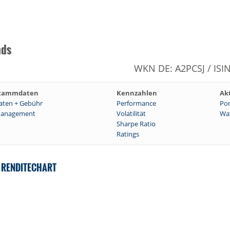
nds
WKN DE: A2PCSJ / ISI
tammdaten
Kennzahlen
Ak
aten + Gebühr
Performance
Por
anagement
Volatilität
Wat
Sharpe Ratio
Ratings
S RENDITECHART