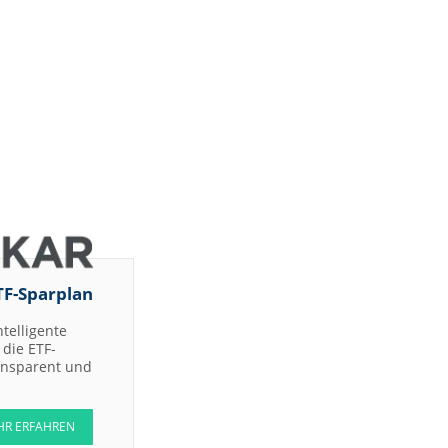
TF-Sparplan
ntelligente
die ETF-
ransparent und
HR ERFAHREN